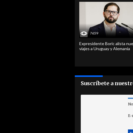
7659
Expresidente Boric alista nu
viajes a Uruguay y Alemania
Suscríbete a nuest
No
E-