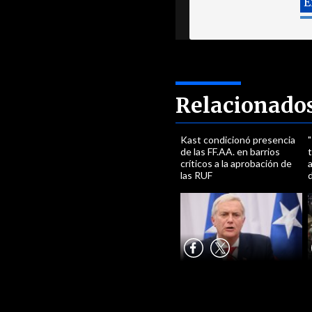
Relacionado
Kast condicionó presencia
de las FF.AA. en barrios
t
críticos a la aprobación de
a
las RUF