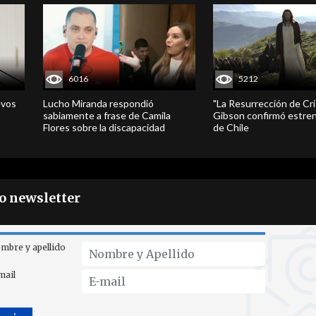
6016
5212
evos
Lucho Miranda respondió
"La Resurrección de Cri
sabiamente a frase de Camila
Gibson confirmó estren
Flores sobre la discapacidad
de Chile
ro newsletter
mbre y apellido
mail