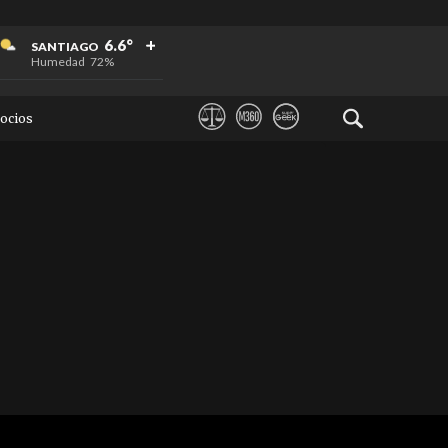
+
+
+
6.6°
SANTIAGO
Humedad
72%
ocios