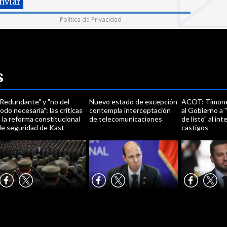
Política de Privacidad
s
"Redundante" y "no del
Nuevo estado de excepción
ACOT: Timone
odo necesaria": las críticas
contempla interceptación
al Gobierno a 
 la reforma constitucional
de telecomunicaciones
de listo" al int
de seguridad de Kast
castigos