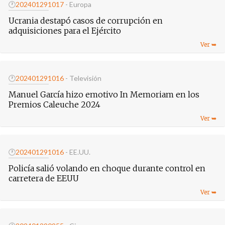
🕐
20240129
1017
- Europa
Ucrania destapó casos de corrupción en
adquisiciones para el Ejército
🕐
20240129
1016
- Televisión
Manuel García hizo emotivo In Memoriam en los
Premios Caleuche 2024
🕐
20240129
1016
- EE.UU.
Policía salió volando en choque durante control en
carretera de EEUU