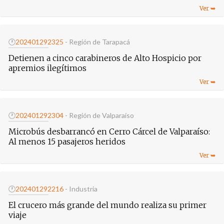
🕐
20240129
2325
- Región de Tarapacá
Detienen a cinco carabineros de Alto Hospicio por
apremios ilegítimos
🕐
20240129
2304
- Región de Valparaíso
Microbús desbarrancó en Cerro Cárcel de Valparaíso:
Al menos 15 pasajeros heridos
🕐
20240129
2216
- Industria
El crucero más grande del mundo realiza su primer
viaje