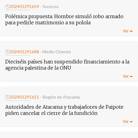
🕐
20240129
1659
- Sucesos
Polémica propuesta: Hombre simuló robo armado
para pedirle matrimonio a su polola
🕐
20240129
1648
- Medio Oriente
Dieciséis países han suspendido financiamiento a la
agencia palestina de la ONU
🕐
20240129
1611
- Región de Atacama
Autoridades de Atacama y trabajadores de Paipote
piden cancelar el cierre de la fundición