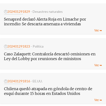
🕐
20240129
1829
- Desastres naturales
Senapred declaró Alerta Roja en Limache por
incendio: Se descarta amenaza a viviendas
🕐
20240129
1823
- Política
Caso Zalaquett: Contraloría descartó omisiones en
Ley del Lobby por reuniones de ministros
🕐
20240129
1816
- EE.UU.
Chilena quedó atrapada en góndola de centro de
esquí durante 15 horas en Estados Unidos