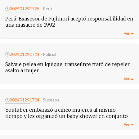
🕐
20240129
1725
- Perú
Perú: Exasesor de Fujimori aceptó responsabilidad en
una masacre de 1992
🕐
20240129
1724
- Policial
Salvaje pelea en Iquique: transeúnte trató de repeler
asalto a mujer
🕐
20240129
1704
- Sucesos
Youtuber embarazó a cinco mujeres al mismo
tiempo y les organizó un baby shower en conjunto