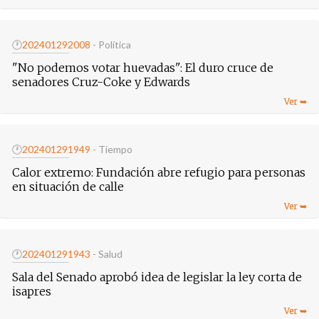
🕐
20240129
2008
- Política
"No podemos votar huevadas": El duro cruce de
senadores Cruz-Coke y Edwards
🕐
20240129
1949
- Tiempo
Calor extremo: Fundación abre refugio para personas
en situación de calle
🕐
20240129
1943
- Salud
Sala del Senado aprobó idea de legislar la ley corta de
isapres