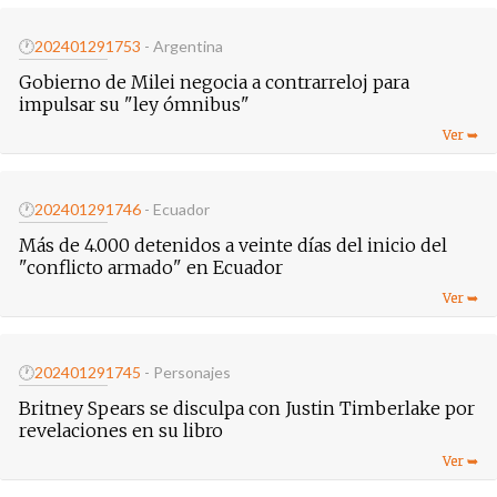
🕐
20240129
1753
- Argentina
Gobierno de Milei negocia a contrarreloj para
impulsar su "ley ómnibus"
🕐
20240129
1746
- Ecuador
Más de 4.000 detenidos a veinte días del inicio del
"conflicto armado" en Ecuador
🕐
20240129
1745
- Personajes
Britney Spears se disculpa con Justin Timberlake por
revelaciones en su libro