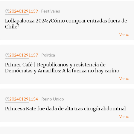
🕐
20240129
1159
- Festivales
Lollapalooza 2024: ¿Cómo comprar entradas fuera de
Chile?
🕐
20240129
1157
- Política
Primer Café | Republicanos y resistencia de
Demócratas y Amarillos: A la fuerza no hay cariño
🕐
20240129
1154
- Reino Unido
Princesa Kate fue dada de alta tras cirugía abdominal