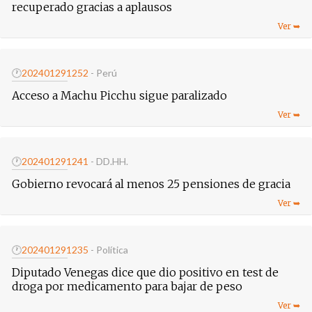
recuperado gracias a aplausos
🕐
20240129
1252
- Perú
Acceso a Machu Picchu sigue paralizado
🕐
20240129
1241
- DD.HH.
Gobierno revocará al menos 25 pensiones de gracia
🕐
20240129
1235
- Política
Diputado Venegas dice que dio positivo en test de
droga por medicamento para bajar de peso