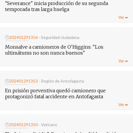
"Severance" inicia producción de su segunda
temporada tras larga huelga
🕐
20240129
1356
- Seguridad ciudadana
Monsalve a camioneros de O'Higgins: "Los
ultimátums no son nunca buenos"
🕐
20240129
1353
- Región de Antofagasta
En prisión preventiva quedó camionero que
protagonizó fatal accidente en Antofagasta
🕐
20240129
1350
- Vaticano