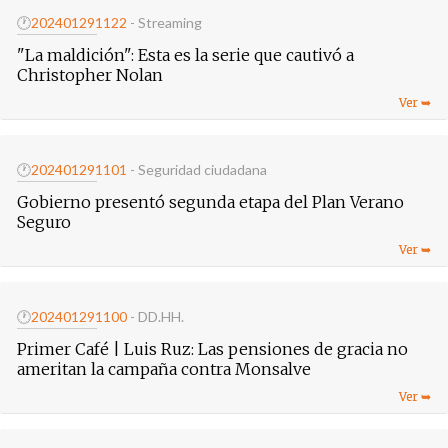
🕐
20240129
1122
- Streaming
"La maldición": Esta es la serie que cautivó a
Christopher Nolan
🕐
20240129
1101
- Seguridad ciudadana
Gobierno presentó segunda etapa del Plan Verano
Seguro
🕐
20240129
1100
- DD.HH.
Primer Café | Luis Ruz: Las pensiones de gracia no
ameritan la campaña contra Monsalve