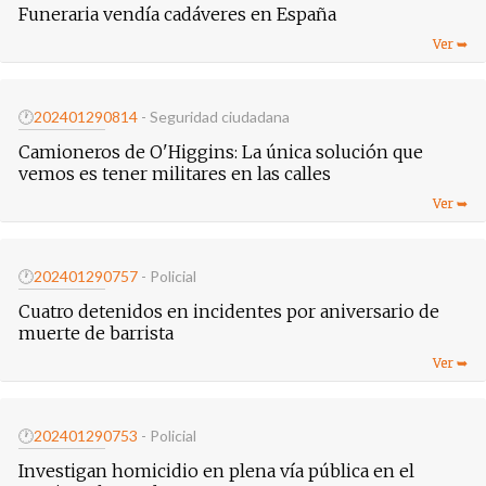
Funeraria vendía cadáveres en España
🕐
20240129
0814
- Seguridad ciudadana
Camioneros de O'Higgins: La única solución que
vemos es tener militares en las calles
🕐
20240129
0757
- Policial
Cuatro detenidos en incidentes por aniversario de
muerte de barrista
🕐
20240129
0753
- Policial
Investigan homicidio en plena vía pública en el