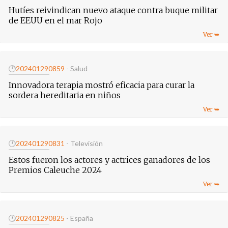
Hutíes reivindican nuevo ataque contra buque militar
de EEUU en el mar Rojo
🕐
20240129
0859
- Salud
Innovadora terapia mostró eficacia para curar la
sordera hereditaria en niños
🕐
20240129
0831
- Televisión
Estos fueron los actores y actrices ganadores de los
Premios Caleuche 2024
🕐
20240129
0825
- España