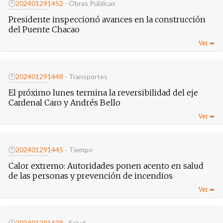
🕐
20240129
1452
- Obras Públicas
Presidente inspeccionó avances en la construcción
del Puente Chacao
🕐
20240129
1448
- Transportes
El próximo lunes termina la reversibilidad del eje
Cardenal Caro y Andrés Bello
🕐
20240129
1445
- Tiempo
Calor extremo: Autoridades ponen acento en salud
de las personas y prevención de incendios
🕐
20240129
1438
- Salud