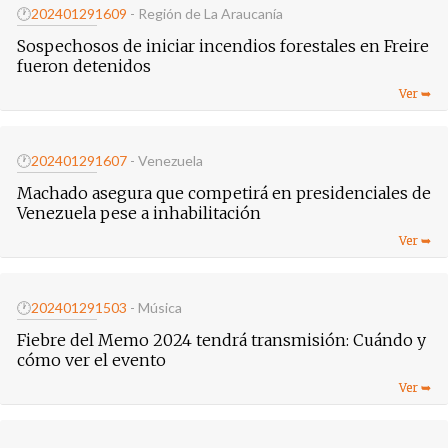
🕐
20240129
1609
- Región de La Araucanía
Sospechosos de iniciar incendios forestales en Freire
fueron detenidos
🕐
20240129
1607
- Venezuela
Machado asegura que competirá en presidenciales de
Venezuela pese a inhabilitación
🕐
20240129
1503
- Música
Fiebre del Memo 2024 tendrá transmisión: Cuándo y
cómo ver el evento