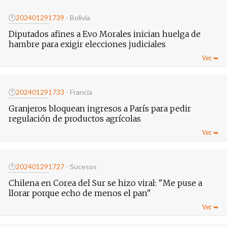
🕐
20240129
1739
- Bolivia
Diputados afines a Evo Morales inician huelga de
hambre para exigir elecciones judiciales
🕐
20240129
1733
- Francia
Granjeros bloquean ingresos a París para pedir
regulación de productos agrícolas
🕐
20240129
1727
- Sucesos
Chilena en Corea del Sur se hizo viral: "Me puse a
llorar porque echo de menos el pan"