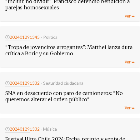
"Incluir, no dividir": Francisco defendió bendición a
parejas homosexuales
🕐
20240129
1345
- Política
"Tropa de jovencitos arrogantes": Matthei lanza dura
crítica a Boric y su Gobierno
🕐
20240129
1332
- Seguridad ciudadana
SNA en desacuerdo con paro de camioneros: "No
queremos alterar el orden público"
🕐
20240129
1332
- Música
Festival Ultra Chile 2024: Fecha, recinto y venta de