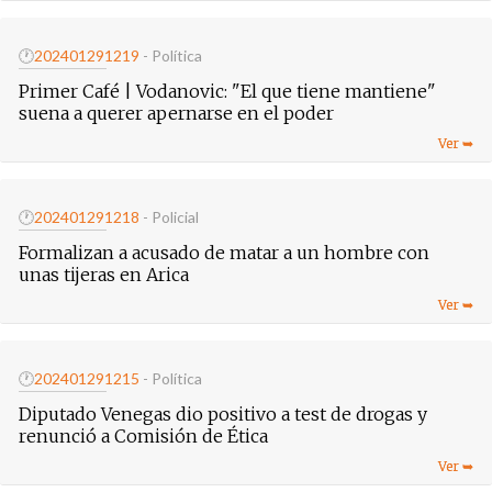
🕐
20240129
1219
- Política
Primer Café | Vodanovic: "El que tiene mantiene"
suena a querer apernarse en el poder
🕐
20240129
1218
- Policial
Formalizan a acusado de matar a un hombre con
unas tijeras en Arica
🕐
20240129
1215
- Política
Diputado Venegas dio positivo a test de drogas y
renunció a Comisión de Ética