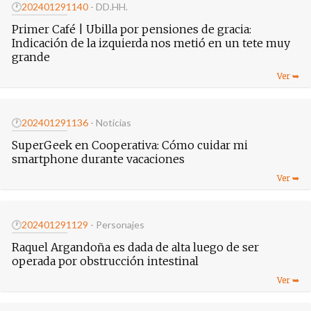
🕐
20240129
1140
- DD.HH.
Primer Café | Ubilla por pensiones de gracia:
Indicación de la izquierda nos metió en un tete muy
grande
🕐
20240129
1136
- Noticias
SuperGeek en Cooperativa: Cómo cuidar mi
smartphone durante vacaciones
🕐
20240129
1129
- Personajes
Raquel Argandoña es dada de alta luego de ser
operada por obstrucción intestinal