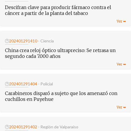
Descifran clave para producir fármaco contra el
cáncer a partir de la planta del tabaco
🕐
20240129
1410
- Ciencia
China crea reloj óptico ultrapreciso: Se retrasa un
segundo cada 7.000 años
🕐
20240129
1404
- Policial
Carabineros disparó a sujeto que los amenazó con
cuchillos en Puyehue
🕐
20240129
1402
- Región de Valparaíso