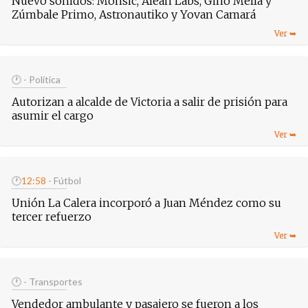
Nuevo sonidos: Monsic, Alean Labs, Gino Mella y
Zúmbale Primo, Astronautiko y Yovan Camará
🕐
- Política
Autorizan a alcalde de Victoria a salir de prisión para
asumir el cargo
🕐
12:58
- Fútbol
Unión La Calera incorporó a Juan Méndez como su
tercer refuerzo
🕐
- Transportes
Vendedor ambulante y pasajero se fueron a los