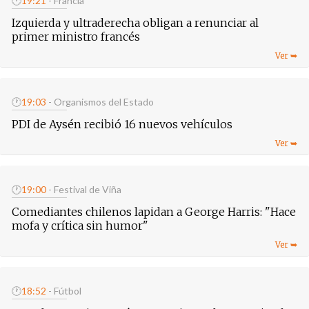
🕐
19:21
- Francia
Izquierda y ultraderecha obligan a renunciar al
primer ministro francés
🕐
19:03
- Organismos del Estado
PDI de Aysén recibió 16 nuevos vehículos
🕐
19:00
- Festival de Viña
Comediantes chilenos lapidan a George Harris: "Hace
mofa y crítica sin humor"
🕐
18:52
- Fútbol