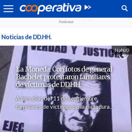
Noticias de DD.HH.
NaN/0
La Moneda: Con fotos de general
Bachelet protestaron familiares
de víctimas de DD.HH.
A tres días del 11 de septiembre,
familiares de víctimas de la dictadura...
Síguenos: