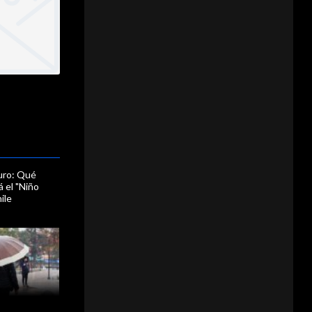
uro: Qué
 el "Niño
ile