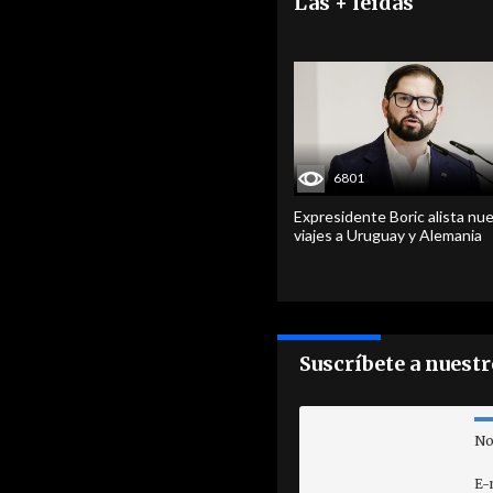
Las + leídas
6801
Expresidente Boric alista nu
viajes a Uruguay y Alemania
Suscríbete a nuest
No
E-