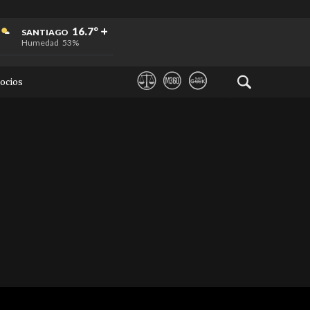
+
+
+
16.7°
SANTIAGO
Humedad
53%
ocios