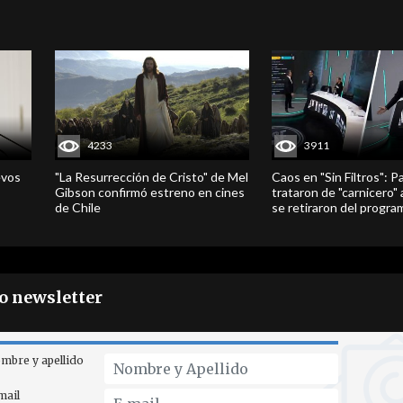
4233
3911
evos
"La Resurrección de Cristo" de Mel
Caos en "Sin Filtros": P
Gibson confirmó estreno en cines
trataron de "carnicero"
de Chile
se retiraron del progra
ro newsletter
mbre y apellido
mail