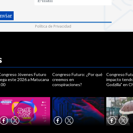
Política de Privacidad
s
Congreso Jóvenes Futuro
Congreso Futuro: ¿Por qué
Congreso Fut
llega este 2026 a Matucana
creemos en
impacto tendrá
100
conspiraciones?
Godzilla" en Ch