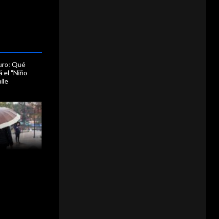
uro: Qué
 el "Niño
ile