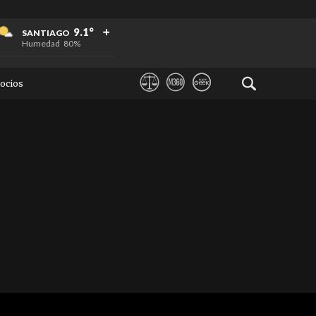
+
+
+
9.1°
SANTIAGO
Humedad
80%
ocios