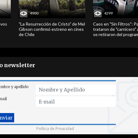
4900
4299
evos
"La Resurrección de Cristo" de Mel
Caos en "Sin Filtros": P
Gibson confirmó estreno en cines
trataron de "carnicero"
de Chile
se retiraron del progra
ro newsletter
mbre y apellido
mail
Política de Privacidad