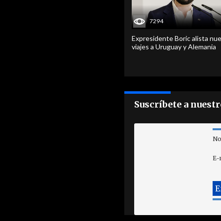
7294
Expresidente Boric alista nu
viajes a Uruguay y Alemania
Suscríbete a nuest
No
E-