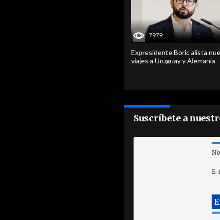
7979
Expresidente Boric alista nu
viajes a Uruguay y Alemania
Suscríbete a nuest
No
E-