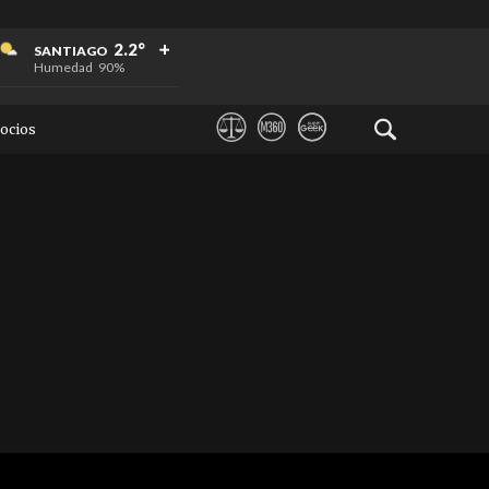
+
+
+
2.2°
SANTIAGO
Humedad
90%
ocios