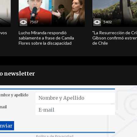
7507
5402
evos
Lucho Miranda respondió
"La Resurrección de Cri
sabiamente a frase de Camila
Gibson confirmó estren
Flores sobre la discapacidad
de Chile
ro newsletter
mbre y apellido
mail
Política de Privacidad