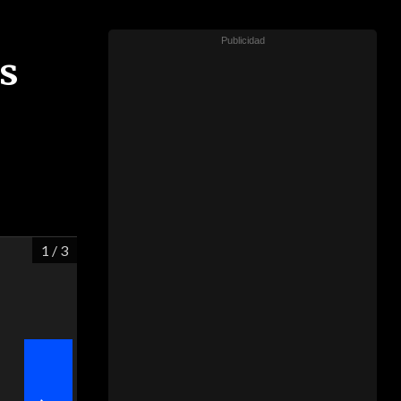
s
1
/ 3