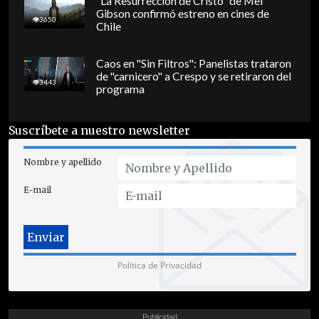
"La Resurrección de Cristo" de Mel
Gibson confirmó estreno en cines de
3650
Chile
Caos en "Sin Filtros": Panelistas trataron
de "carnicero" a Crespo y se retiraron del
3443
programa
Suscríbete a nuestro newsletter
Nombre y apellido
E-mail
Política de Privacidad