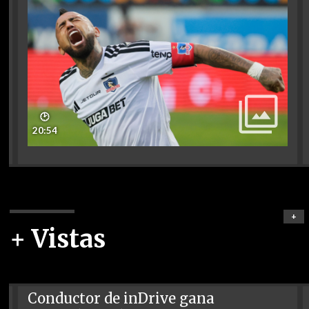
🕑
20:54
+
+ Vistas
Conductor de inDrive gana