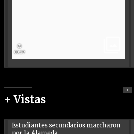
🕑
00:29
+
+ Vistas
Estudiantes secundarios marcharon
por la Alameda