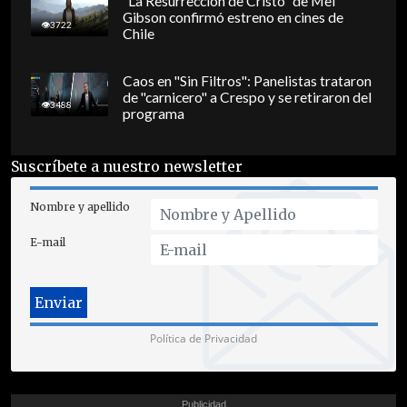
"La Resurrección de Cristo" de Mel
Gibson confirmó estreno en cines de
3722
Chile
Caos en "Sin Filtros": Panelistas trataron
de "carnicero" a Crespo y se retiraron del
3488
programa
Suscríbete a nuestro newsletter
Nombre y apellido
E-mail
Política de Privacidad