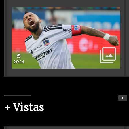
🕑
20:54
+
+ Vistas