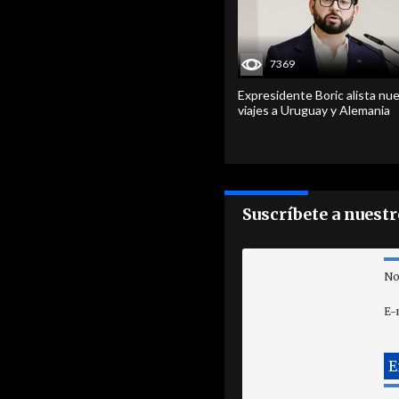
7369
Expresidente Boric alista nu
viajes a Uruguay y Alemania
Suscríbete a nuest
No
E-