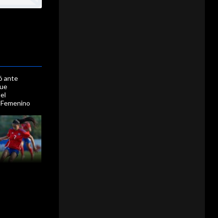
ó ante
gue
el
 Femenino