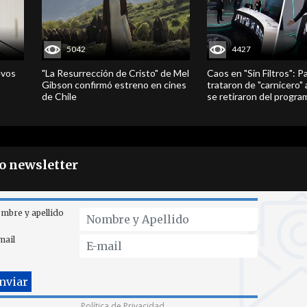
5042
4427
evos
"La Resurrección de Cristo" de Mel
Caos en "Sin Filtros": P
Gibson confirmó estreno en cines
trataron de "carnicero"
de Chile
se retiraron del progra
ro newsletter
mbre y apellido
mail
Política de Privacidad