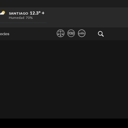
+
+
+
12.3°
SANTIAGO
Humedad
70%
ocios