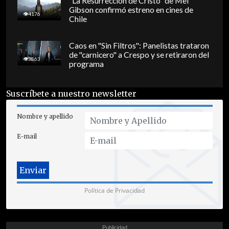
"La Resurrección de Cristo" de Mel
Gibson confirmó estreno en cines de
4176
Chile
Caos en "Sin Filtros": Panelistas trataron
de "carnicero" a Crespo y se retiraron del
3863
programa
Suscríbete a nuestro newsletter
Nombre y apellido
E-mail
Política de Privacidad