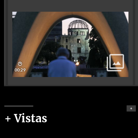
🕑
00:29
+
+ Vistas