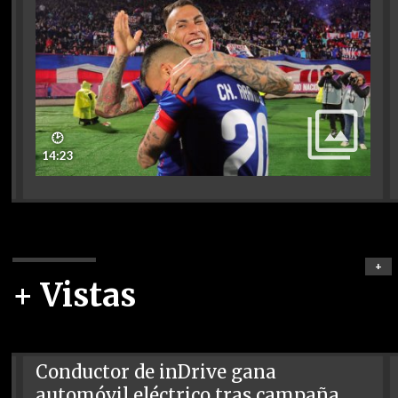
🕑
14:23
+
+ Vistas
Conductor de inDrive gana
automóvil eléctrico tras campaña