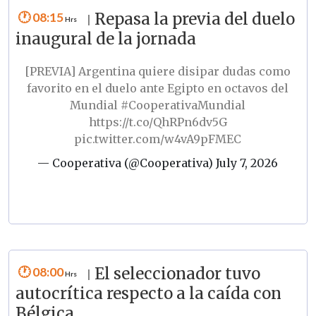
08:15
Repasa la previa del duelo
|
inaugural de la jornada
[PREVIA] Argentina quiere disipar dudas como
favorito en el duelo ante Egipto en octavos del
Mundial
#CooperativaMundial
https://t.co/QhRPn6dv5G
pic.twitter.com/w4vA9pFMEC
— Cooperativa (@Cooperativa)
July 7, 2026
08:00
El seleccionador tuvo
|
autocrítica respecto a la caída con
Bélgica