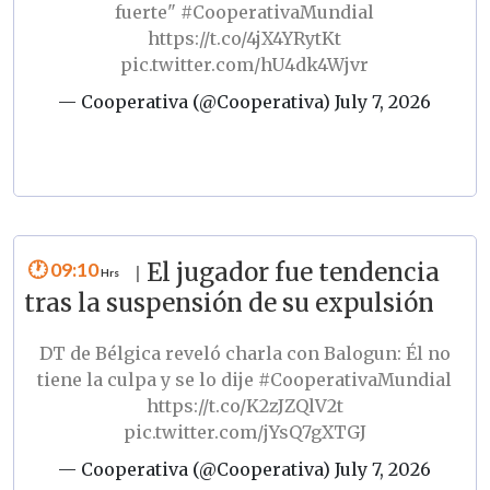
fuerte"
#CooperativaMundial
https://t.co/4jX4YRytKt
pic.twitter.com/hU4dk4Wjvr
— Cooperativa (@Cooperativa)
July 7, 2026
09:10
El jugador fue tendencia
|
tras la suspensión de su expulsión
DT de Bélgica reveló charla con Balogun: Él no
tiene la culpa y se lo dije
#CooperativaMundial
https://t.co/K2zJZQlV2t
pic.twitter.com/jYsQ7gXTGJ
— Cooperativa (@Cooperativa)
July 7, 2026