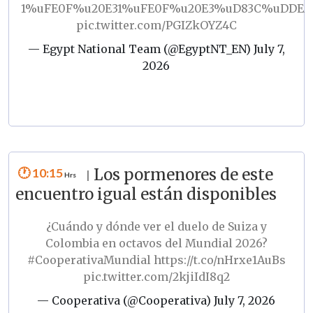
1%uFE0F%u20E31%uFE0F%u20E3%uD83C%uDDE
pic.twitter.com/PGIZkOYZ4C
— Egypt National Team (@EgyptNT_EN)
July 7,
2026
10:15
Los pormenores de este
|
encuentro igual están disponibles
¿Cuándo y dónde ver el duelo de Suiza y
Colombia en octavos del Mundial 2026?
#CooperativaMundial
https://t.co/nHrxe1AuBs
pic.twitter.com/2kjiIdI8q2
— Cooperativa (@Cooperativa)
July 7, 2026