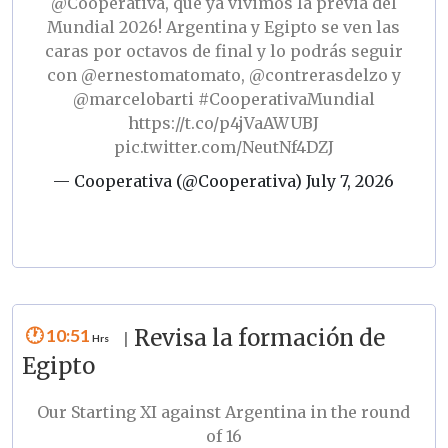
@Cooperativa
, que ya vivimos la previa del
Mundial 2026! Argentina y Egipto se ven las
caras por octavos de final y lo podrás seguir
con
@ernestomatomato
,
@contrerasdelzo
y
@marcelobarti
#CooperativaMundial
https://t.co/p4jVaAWUBJ
pic.twitter.com/NeutNf4DZJ
— Cooperativa (@Cooperativa)
July 7, 2026
10:51
Revisa la formación de
|
Egipto
Our Starting XI against Argentina in the round
of 16