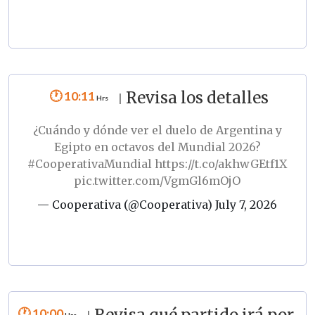
10:11
Revisa los detalles
|
¿Cuándo y dónde ver el duelo de Argentina y
Egipto en octavos del Mundial 2026?
#CooperativaMundial
https://t.co/akhwGEtf1X
pic.twitter.com/VgmGl6mOjO
— Cooperativa (@Cooperativa)
July 7, 2026
10:00
Revisa qué partido irá por