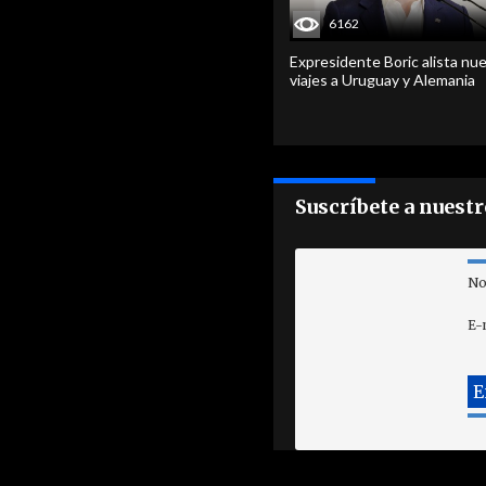
6162
Expresidente Boric alista nu
viajes a Uruguay y Alemania
Suscríbete a nuest
No
E-