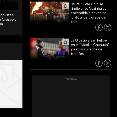
"Aura": Colo Colo se
rindió ante Vozinha con
encendida bienvenida
anelistas
junto a los trofeos del
 a Crespo y
club
ma
La U batió a San Felipe
en el "Nicolás Chahuán"
y estiró su racha de
triunfos