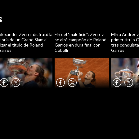
s
lexander Zverer disfrutó la
Fin del "maleficio": Zverev
Mirra Andreev
loria de un Grand Slam al
se alzó campeón de Roland
primer título 
lzar el título de Roland
Garros en dura final con
tras conquista
Garros
Cobolli
Garros