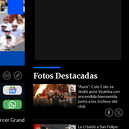
- EFE
Fotos Destacadas
"Aura": Colo Colo se
rindió ante Vozinha con
encendida bienvenida
junto a los trofeos del
club
tercer Grand
La U batió a San Felipe