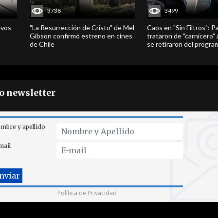
3738
3499
evos
"La Resurrección de Cristo" de Mel
Caos en "Sin Filtros": P
Gibson confirmó estreno en cines
trataron de "carnicero"
de Chile
se retiraron del progra
ro newsletter
mbre y apellido
mail
Política de Privacidad