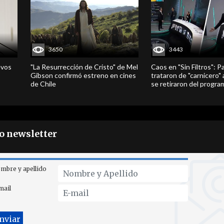
3650
3443
evos
"La Resurrección de Cristo" de Mel
Caos en "Sin Filtros": P
Gibson confirmó estreno en cines
trataron de "carnicero"
de Chile
se retiraron del progra
ro newsletter
mbre y apellido
mail