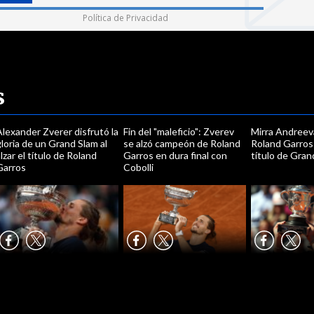
Política de Privacidad
s
lexander Zverer disfrutó la
Fin del "maleficio": Zverev
Mirra Andreev
loria de un Grand Slam al
se alzó campeón de Roland
Roland Garros 
lzar el título de Roland
Garros en dura final con
título de Gran
Garros
Cobolli