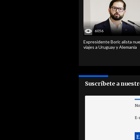
6056
Expresidente Boric alista nu
viajes a Uruguay y Alemania
Suscríbete a nuest
No
E-