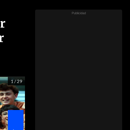
r
r
1
/ 29