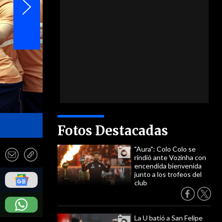
- EFE
Fotos Destacadas
"Aura": Colo Colo se
rindió ante Vozinha con
encendida bienvenida
junto a los trofeos del
club
La U batió a San Felipe