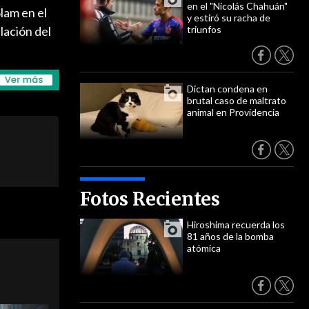
en el "Nicolás Chahuán"
lam en el
y estiró su racha de
lación del
triunfos
Dictan condena en
brutal caso de maltrato
animal en Providencia
Fotos Recientes
Hiroshima recuerda los
81 años de la bomba
atómica