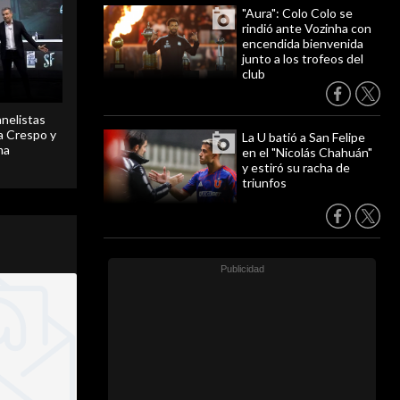
"Aura": Colo Colo se
rindió ante Vozinha con
encendida bienvenida
junto a los trofeos del
club
anelistas
 a Crespo y
La U batió a San Felipe
ma
en el "Nicolás Chahuán"
y estiró su racha de
triunfos