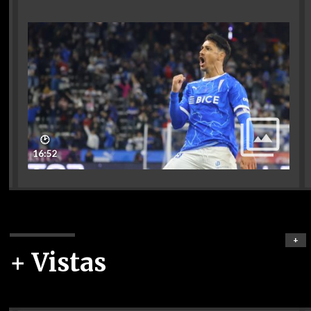
🕑
16:52
+
+ Vistas