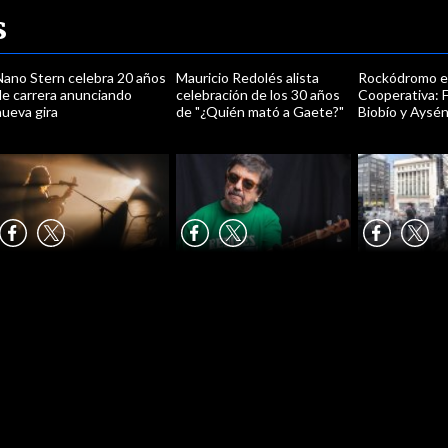
s
Nano Stern celebra 20 años
Mauricio Redolés alista
Rockódromo 
de carrera anunciando
celebración de los 30 años
Cooperativa: F
ueva gira
de "¿Quién mató a Gaete?"
Biobío y Aysé