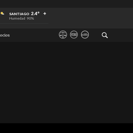
+
+
+
2.4°
SANTIAGO
Humedad
90%
ocios