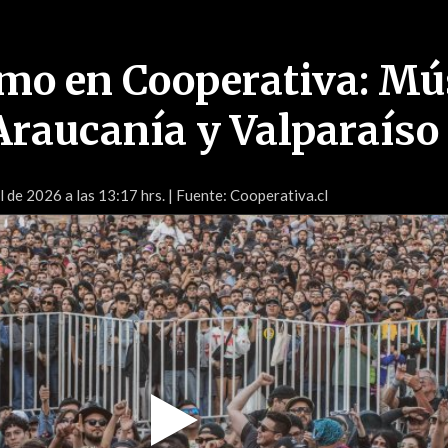
mo en Cooperativa: Mú
Araucanía y Valparaíso
l de 2026 a las 13:17 hrs.
| Fuente: Cooperativa.cl
Play
Video