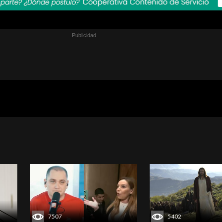
7507
5402