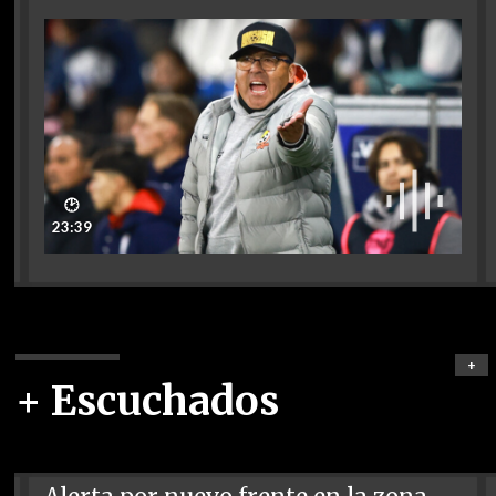
🕑
23:39
+
+ Escuchados