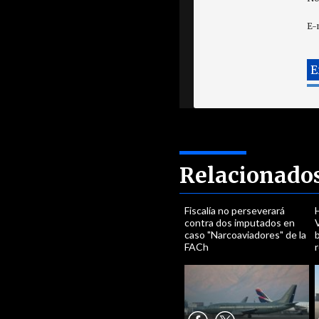
E-
Relacionado
Fiscalía no perseverará
H
contra dos imputados en
caso "Narcoaviadores" de la
FACh