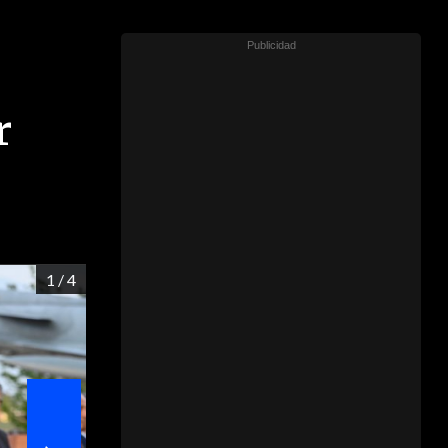
r
1
/ 4