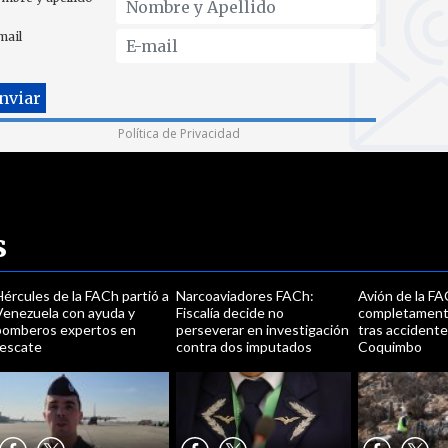
mail
Política de Privacidad
s
ércules de la FACh partió a
Narcoaviadores FACh:
Avión de la F
Venezuela con ayuda y
Fiscalía decide no
completament
bomberos expertos en
perseverar en investigación
tras accidente
rescate
contra dos imputados
Coquimbo