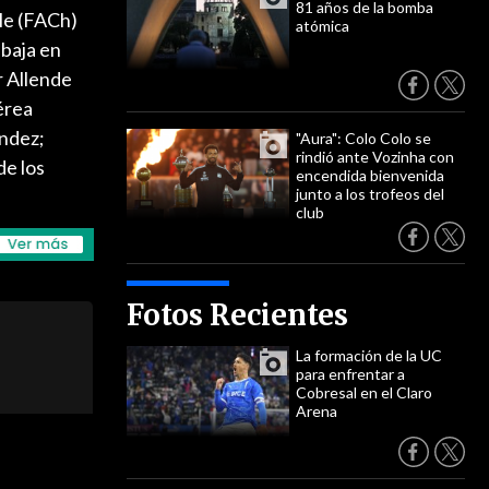
81 años de la bomba
le (FACh)
atómica
 baja en
r Allende
Aérea
ández;
"Aura": Colo Colo se
rindió ante Vozinha con
de los
encendida bienvenida
junto a los trofeos del
club
Fotos Recientes
La formación de la UC
para enfrentar a
Cobresal en el Claro
Arena