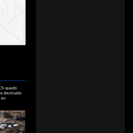
ACh quedó
e destruido
 en