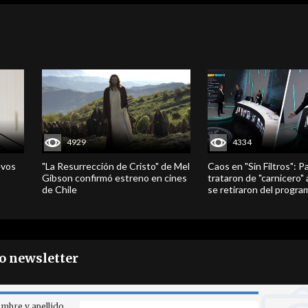
4929
4334
evos
"La Resurrección de Cristo" de Mel
Caos en "Sin Filtros": P
Gibson confirmó estreno en cines
trataron de "carnicero"
de Chile
se retiraron del progra
ro newsletter
mbre y apellido