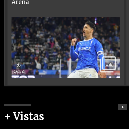
Arena
🕑
16:52
+
+ Vistas