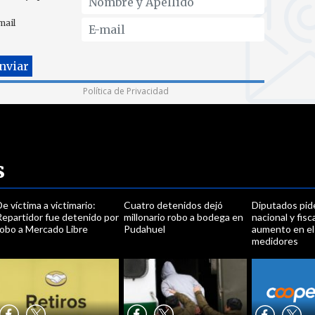
mail
Política de Privacidad
s
e víctima a victimario:
Cuatro detenidos dejó
Diputados pid
Repartidor fue detenido por
millonario robo a bodega en
nacional y fisc
robo a Mercado Libre
Pudahuel
aumento en el
medidores