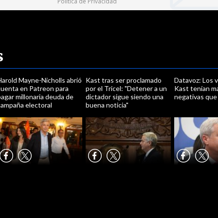
Política de Privacidad
s
Harold Mayne-Nicholls abrió
Kast tras ser proclamado
Datavoz: Los 
cuenta en Patreon para
por el Tricel: "Detener a un
Kast tenían m
agar millonaria deuda de
dictador sigue siendo una
negativas que 
campaña electoral
buena noticia"