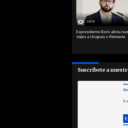
7979
Expresidente Boric alista nu
viajes a Uruguay y Alemania
Suscríbete a nuest
No
E-