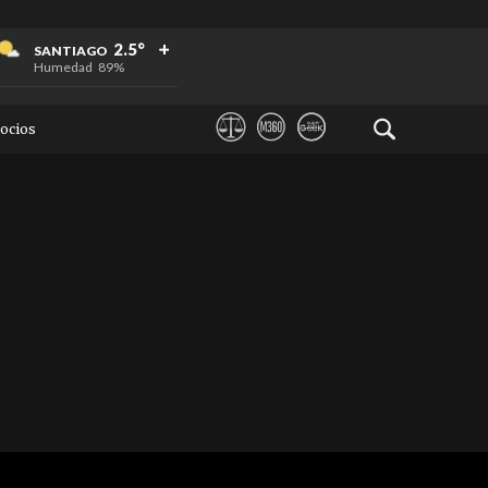
+
+
+
2.5°
SANTIAGO
Humedad
89%
ocios