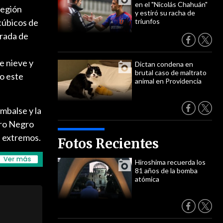
en el "Nicolás Chahuán"
Región
y estiró su racha de
cúbicos de
triunfos
orada de
e nieve y
Dictan condena en
brutal caso de maltrato
do este
animal en Providencia
mbalse y la
rro Negro
s extremos.
Fotos Recientes
Hiroshima recuerda los
81 años de la bomba
atómica