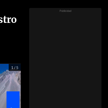
stro
1
/ 5