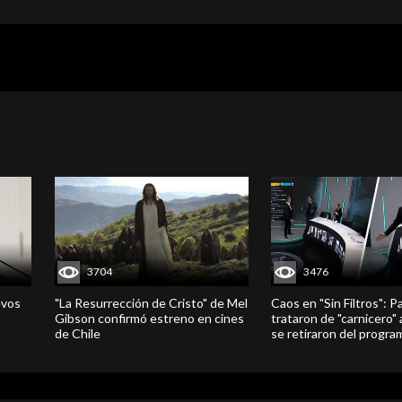
3704
3476
evos
"La Resurrección de Cristo" de Mel
Caos en "Sin Filtros": P
Gibson confirmó estreno en cines
trataron de "carnicero"
de Chile
se retiraron del progra