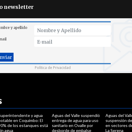
ro newsletter
mbre y apellido
mail
Política de Privacidad
s
Superintendente y agua
Aguas del Valle suspendió
Aguas del Vall
potable en Coquimbo: El
entrega de agua para uso
suspensión de
90% de los estanques está
sanitario en Ovalle por
en sectores d
in agua
desborde de embalse
La Serena