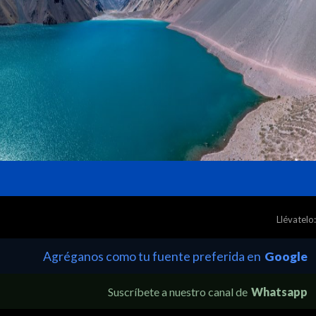
Llévatelo:
Agréganos como tu fuente preferida en
Google
Suscríbete a nuestro canal de
Whatsapp