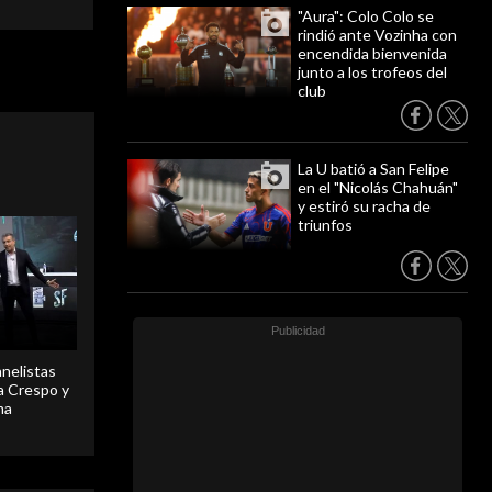
"Aura": Colo Colo se
rindió ante Vozinha con
encendida bienvenida
junto a los trofeos del
club
La U batió a San Felipe
en el "Nicolás Chahuán"
y estiró su racha de
triunfos
anelistas
 a Crespo y
ma