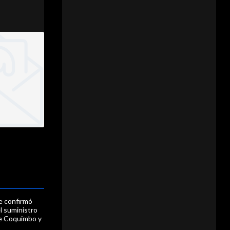
e confirmó
l suministro
e Coquimbo y