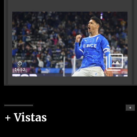
🕑
16:52
+
+ Vistas