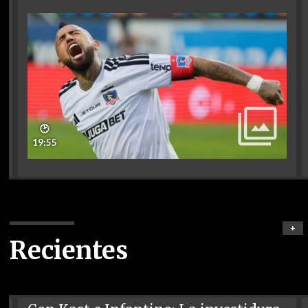
🕑
19:55
+
Recientes