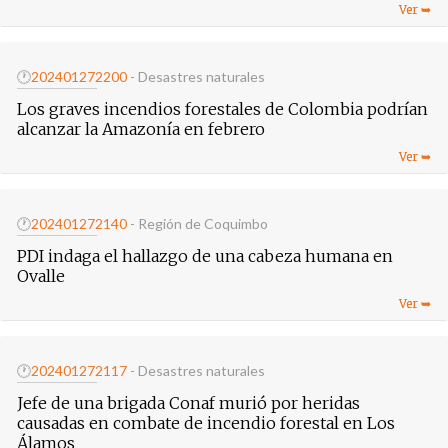
🕐
20240127
2200
- Desastres naturales
Los graves incendios forestales de Colombia podrían
alcanzar la Amazonía en febrero
🕐
20240127
2140
- Región de Coquimbo
PDI indaga el hallazgo de una cabeza humana en
Ovalle
🕐
20240127
2117
- Desastres naturales
Jefe de una brigada Conaf murió por heridas
causadas en combate de incendio forestal en Los
Álamos