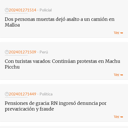
🕐
20240127
1514
- Policial
Dos personas muertas dejó asalto a un camión en
Malloa
🕐
20240127
1509
- Perú
Con turistas varados: Continúan protestas en Machu
Picchu
🕐
20240127
1449
- Política
Pensiones de gracia: RN ingresó denuncia por
prevaricación y fraude