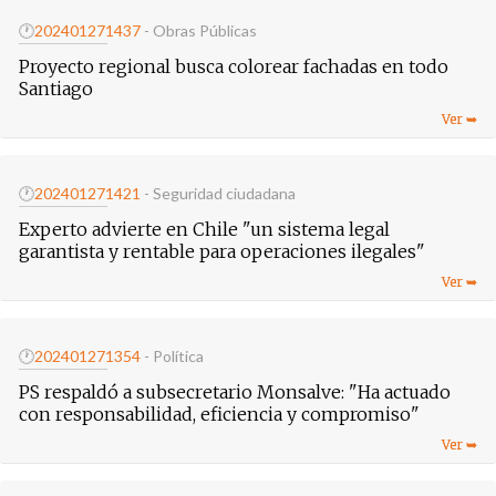
🕐
20240127
1437
- Obras Públicas
Proyecto regional busca colorear fachadas en todo
Santiago
🕐
20240127
1421
- Seguridad ciudadana
Experto advierte en Chile "un sistema legal
garantista y rentable para operaciones ilegales"
🕐
20240127
1354
- Política
PS respaldó a subsecretario Monsalve: "Ha actuado
con responsabilidad, eficiencia y compromiso"