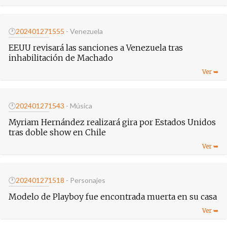
🕐
20240127
1555
- Venezuela
EEUU revisará las sanciones a Venezuela tras
inhabilitación de Machado
🕐
20240127
1543
- Música
Myriam Hernández realizará gira por Estados Unidos
tras doble show en Chile
🕐
20240127
1518
- Personajes
Modelo de Playboy fue encontrada muerta en su casa