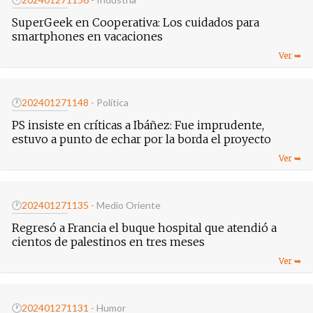
SuperGeek en Cooperativa: Los cuidados para
smartphones en vacaciones
🕐
20240127
1148
- Política
PS insiste en críticas a Ibáñez: Fue imprudente,
estuvo a punto de echar por la borda el proyecto
🕐
20240127
1135
- Medio Oriente
Regresó a Francia el buque hospital que atendió a
cientos de palestinos en tres meses
🕐
20240127
1131
- Humor