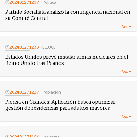
🕐
20240127
1237
- Política
Partido Socialista analizó la contingencia nacional en
su Comité Central
🕐
20240127
1233
- EE.UU.
Estados Unidos prevé instalar armas nucleares en el
Reino Unido tras 15 años
🕐
20240127
1227
- Población
Piensa en Grandes: Aplicación busca optimizar
gestión de residencias para adultos mayores
🕐
20240127
1156
- Industria