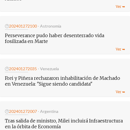
🕐
20240127
2100
- Astronomía
Perseverance pudo haber desenterrado vida
fosilizada en Marte
🕐
20240127
2035
- Venezuela
Frei y Piñera rechazaron inhabilitación de Machado
en Venezuela: "Sigue siendo candidata"
🕐
20240127
2007
- Argentina
Tras salida de ministro, Milei incluirá Infraestructura
en la órbita de Economía