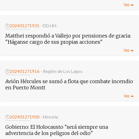
🕐
20240127
1935
- DD.HH.
Matthei respondió a Vallejo por pensiones de gracia:
"Háganse cargo de sus propias acciones"
🕐
20240127
1916
- Región de Los Lagos
Avión Hércules se sumó a flota que combate incendio
en Puerto Montt
🕐
20240127
1900
- Historia
Gobierno: El Holocausto "será siempre una
advertencia de los peligros del odio"