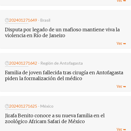
🕐
20240127
1649
- Brasil
Disputa por legado de un mafioso mantiene viva la
violencia en Río de Janeiro
🕐
20240127
1642
- Región de Antofagasta
Familia de joven fallecida tras cirugía en Antofagasta
piden la formalización del médico
🕐
20240127
1625
- México
Jirafa Benito conoce a su nueva familia en el
zoológico Africam Safari de México