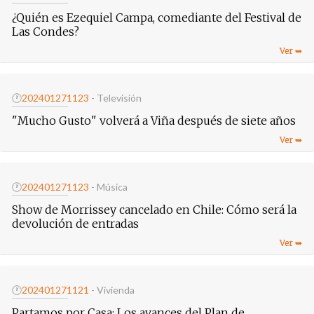
¿Quién es Ezequiel Campa, comediante del Festival de
Las Condes?
🕐
20240127
1123
- Televisión
"Mucho Gusto" volverá a Viña después de siete años
🕐
20240127
1123
- Música
Show de Morrissey cancelado en Chile: Cómo será la
devolución de entradas
🕐
20240127
1121
- Vivienda
Partamos por Casa: Los avances del Plan de