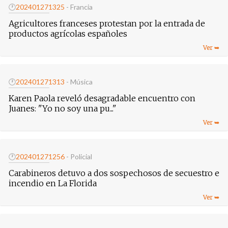
🕐
20240127
1325
- Francia
Agricultores franceses protestan por la entrada de
productos agrícolas españoles
🕐
20240127
1313
- Música
Karen Paola reveló desagradable encuentro con
Juanes: "Yo no soy una pu..."
🕐
20240127
1256
- Policial
Carabineros detuvo a dos sospechosos de secuestro e
incendio en La Florida