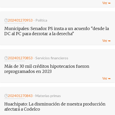
🕐
20240127
0953
- Política
Municipales: Senador PS insta a un acuerdo "desde la
DC al PC para derrotar a la derecha"
🕐
20240127
0853
- Servicios financieros
Más de 30 mil créditos hipotecarios fueron
reprogramados en 2023
🕐
20240127
0843
- Materias primas
Huachipato: La disminución de nuestra producción
afectará a Codelco