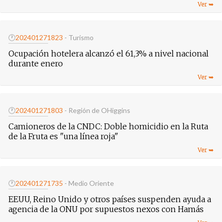
🕐
20240127
1823
- Turismo
Ocupación hotelera alcanzó el 61,3% a nivel nacional
durante enero
🕐
20240127
1803
- Región de OHiggins
Camioneros de la CNDC: Doble homicidio en la Ruta
de la Fruta es "una línea roja"
🕐
20240127
1735
- Medio Oriente
EEUU, Reino Unido y otros países suspenden ayuda a
agencia de la ONU por supuestos nexos con Hamás