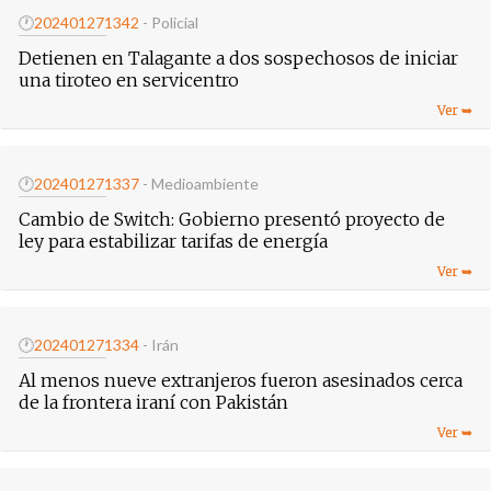
🕐
20240127
1342
- Policial
Detienen en Talagante a dos sospechosos de iniciar
una tiroteo en servicentro
🕐
20240127
1337
- Medioambiente
Cambio de Switch: Gobierno presentó proyecto de
ley para estabilizar tarifas de energía
🕐
20240127
1334
- Irán
Al menos nueve extranjeros fueron asesinados cerca
de la frontera iraní con Pakistán