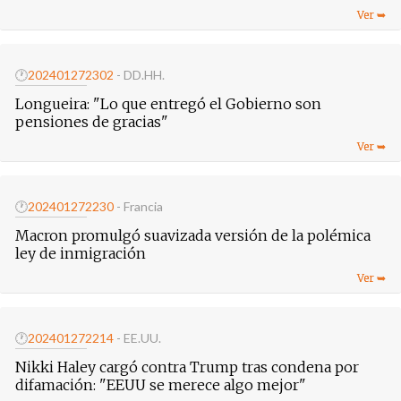
🕐
20240127
2302
- DD.HH.
Longueira: "Lo que entregó el Gobierno son
pensiones de gracias"
🕐
20240127
2230
- Francia
Macron promulgó suavizada versión de la polémica
ley de inmigración
🕐
20240127
2214
- EE.UU.
Nikki Haley cargó contra Trump tras condena por
difamación: "EEUU se merece algo mejor"