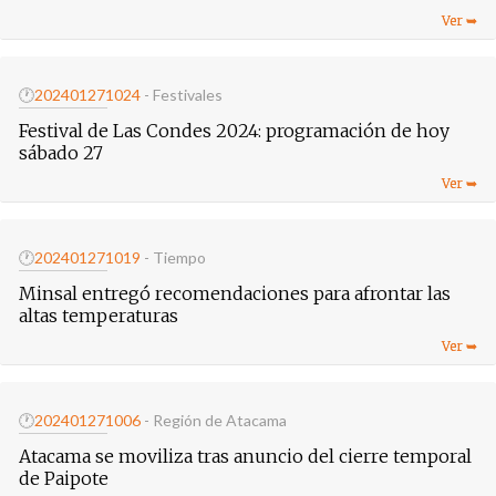
🕐
20240127
1024
- Festivales
Festival de Las Condes 2024: programación de hoy
sábado 27
🕐
20240127
1019
- Tiempo
Minsal entregó recomendaciones para afrontar las
altas temperaturas
🕐
20240127
1006
- Región de Atacama
Atacama se moviliza tras anuncio del cierre temporal
de Paipote