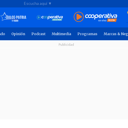
Escucha aquí ▼
ndo
Opinión
Podcast
Multimedia
Programas
Marcas & Neg