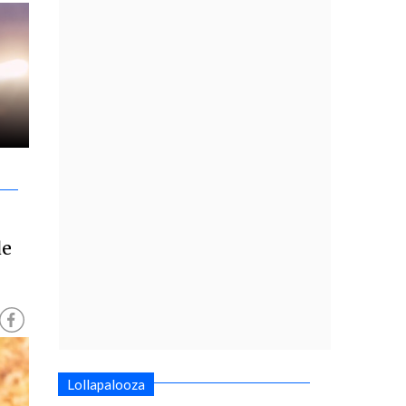
de
Lollapalooza