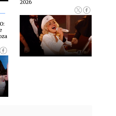
2026
O:
e
oza