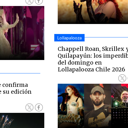
Lollapalooza
Chappell Roan, Skrillex 
Quilapayún: los imperdi
del domingo en
Lollapalooza Chile 2026
e confirma
e su edición