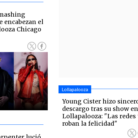
Smashing
e encabezan el
alooza Chicago
Lollapalooza
Young Cister hizo sincer
descargo tras su show e
Lollapalooza: "Las redes 
roban la felicidad"
arpenter lució