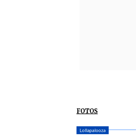
FOTOS
Lollapalooza