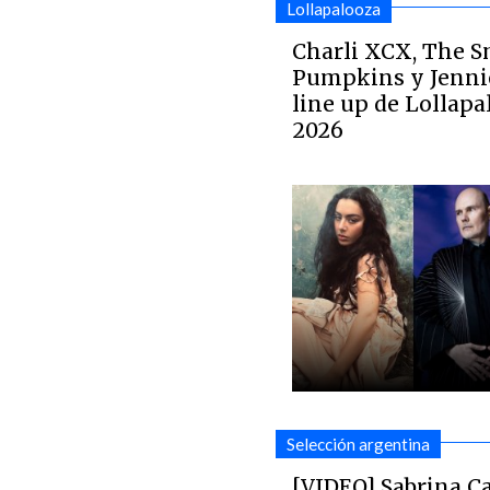
Lollapalooza
Charli XCX, The 
Pumpkins y Jenni
line up de Lollap
2026
Selección argentina
[VIDEO] Sabrina C