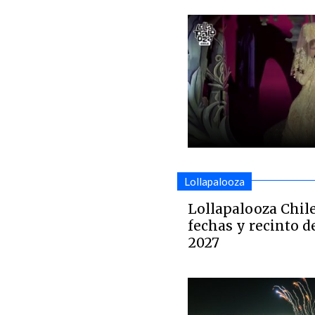
Lollapalooza
Lollapalooza Chil
fechas y recinto d
2027