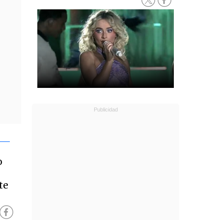
o
n
te