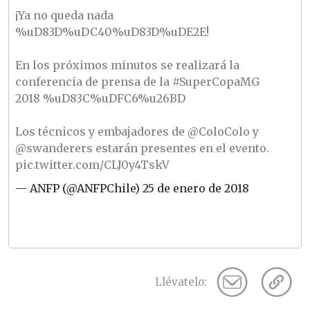
¡Ya no queda nada
%uD83D%uDC40%uD83D%uDE2E!
En los próximos minutos se realizará la
conferencia de prensa de la
#SuperCopaMG
2018 %uD83C%uDFC6%u26BD
Los técnicos y embajadores de
@ColoColo
y
@swanderers
estarán presentes en el evento.
pic.twitter.com/CLJ0y4TskV
— ANFP (@ANFPChile)
25 de enero de 2018
Llévatelo: