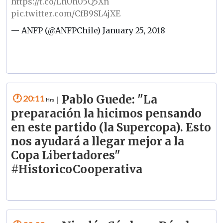
https://t.co/LnUn05Q5Xn
pic.twitter.com/CfB9SL4jXE
— ANFP (@ANFPChile)
January 25, 2018
20:11
Pablo Guede: "La
|
preparación la hicimos pensando
en este partido (la Supercopa). Esto
nos ayudará a llegar mejor a la
Copa Libertadores"
#HistoricoCooperativa