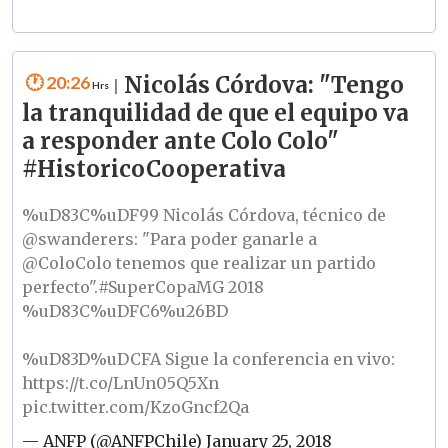
20:26
Nicolás Córdova: "Tengo
|
la tranquilidad de que el equipo va
a responder ante Colo Colo"
#HistoricoCooperativa
%uD83C%uDF99 Nicolás Córdova, técnico de
@swanderers
: "Para poder ganarle a
@ColoColo
tenemos que realizar un partido
perfecto".
#SuperCopaMG
2018
%uD83C%uDFC6%u26BD
%uD83D%uDCFA Sigue la conferencia en vivo:
https://t.co/LnUn05Q5Xn
pic.twitter.com/KzoGncf2Qa
— ANFP (@ANFPChile)
January 25, 2018