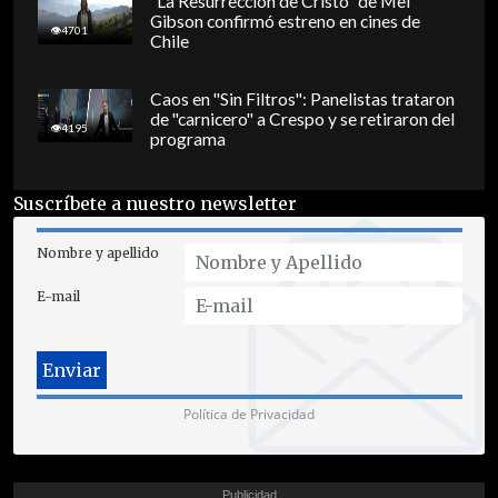
"La Resurrección de Cristo" de Mel
Gibson confirmó estreno en cines de
4701
Chile
Caos en "Sin Filtros": Panelistas trataron
de "carnicero" a Crespo y se retiraron del
4195
programa
Suscríbete a nuestro newsletter
Nombre y apellido
E-mail
Política de Privacidad