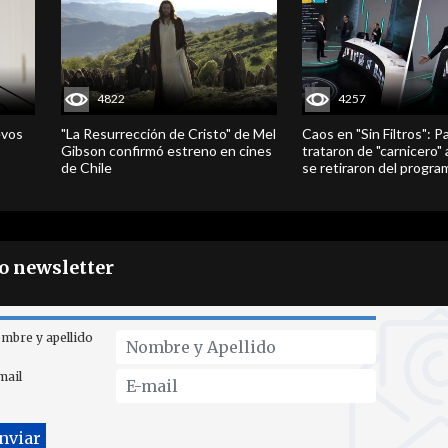
4822
4257
evos
"La Resurrección de Cristo" de Mel
Caos en "Sin Filtros": P
Gibson confirmó estreno en cines
trataron de "carnicero"
de Chile
se retiraron del progra
ro newsletter
mbre y apellido
mail