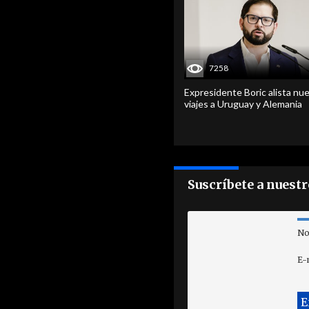
7258
Expresidente Boric alista nu
viajes a Uruguay y Alemania
Suscríbete a nuest
No
E-