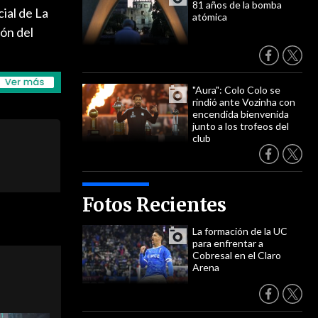
81 años de la bomba
cial de La
atómica
ión del
"Aura": Colo Colo se
rindió ante Vozinha con
encendida bienvenida
junto a los trofeos del
club
Fotos Recientes
La formación de la UC
para enfrentar a
Cobresal en el Claro
Arena