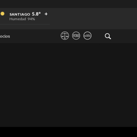
+
+
+
5.8°
SANTIAGO
Humedad
94%
ocios