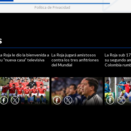
Política de Privacidad
s
a Roja le dio la bienvenida a
La Roja jugará amistosos
La Roja sub 17
u "nueva casa" televisiva
contra los tres anfitriones
su segundo a
del Mundial
Colombia rumb