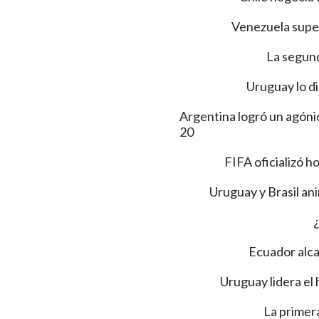
Venezuela super
La segund
Uruguay lo di
Argentina logró un agóni
20
FIFA oficializó h
Uruguay y Brasil an
¿
Ecuador alcan
Uruguay lidera el 
La primer