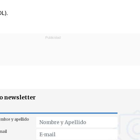
OL).
ro newsletter
mbre y apellido
mail