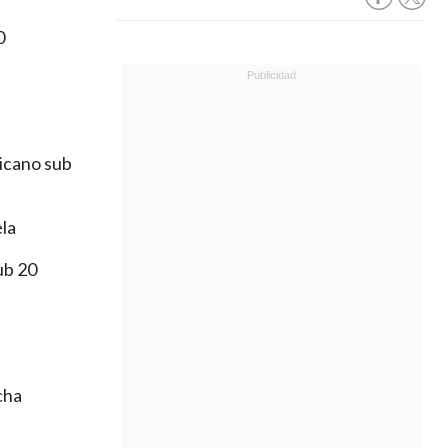
0
ricano sub
ela
ub 20
cha