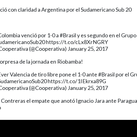
ió con claridad a Argentina por el Sudamericano Sub 20
Colombia
venció por 1-0 a
#Brasil
y es segundo en el Grupo 
udamericanoSub20
https://t.co/cLx8XrNGRY
Cooperativa (@Cooperativa)
January 25, 2017
sorpresa de la jornada en Riobamba!
Ever Valencia de tiro libre pone el 1-0 ante
#Brasil
por el Gr
SudamericanoSub20
https://t.co/1IEkrxa89G
Cooperativa (@Cooperativa)
January 25, 2017
 Contreras el empate que anotó Ignacio Jara ante Paraguay
o