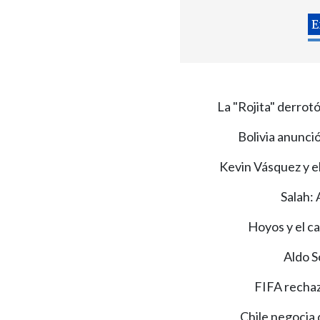
La "Rojita" derrot
Bolivia anunció 
Kevin Vásquez y el
Salah: 
Hoyos y el ca
Aldo S
FIFA rechazó
Chile negocia