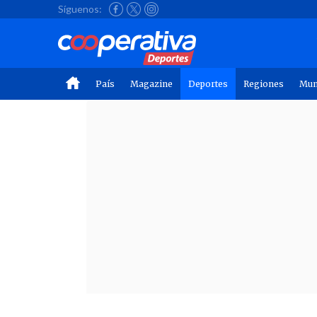
Síguenos:
País
Magazine
Deportes
Regiones
Mu