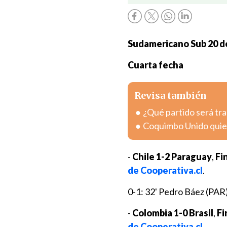
Sudamericano Sub 20 de
Cuarta fecha
Revisa también
¿Qué partido será tra
Coquimbo Unido quier
-
Chile
1-2
Paraguay
,
Fi
de Cooperativa.cl
.
0-1: 32' Pedro Báez (PAR);
-
Colombia
1-0
Brasil
,
Fi
de Cooperativa.cl
.