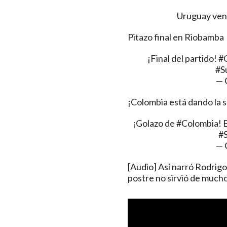
Uruguay venc
Pitazo final en Riobamba
¡Final del partido!
#
#S
— 
¡Colombia está dando la 
¡Golazo de
#Colombia
! 
#
— 
[Audio] Así narró Rodrigo
postre no sirvió de much