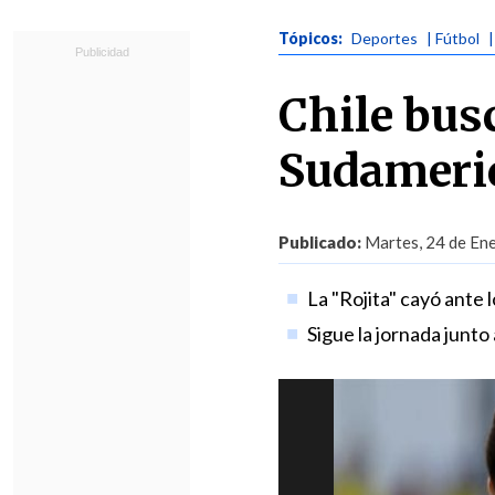
Tópicos:
Deportes
| Fútbol
Chile busc
Sudameric
Publicado:
Martes, 24 de Ene
La "Rojita" cayó ante
Sigue la jornada junto