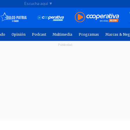
Escucha aquí ▼
ndo
Opinión
Podcast
Multimedia
Programas
Marcas & Neg