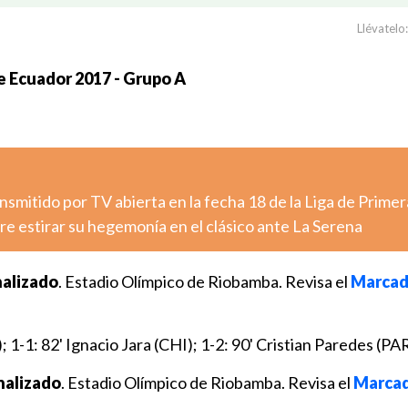
Llévatelo:
 Ecuador 2017 - Grupo A
nsmitido por TV abierta en la fecha 18 de la Liga de Primer
e estirar su hegemonía en el clásico ante La Serena
nalizado
. Estadio Olímpico de Riobamba. Revisa el
Marcado
 1-1: 82' Ignacio Jara (CHI); 1-2: 90' Cristian Paredes (PAR
nalizado
. Estadio Olímpico de Riobamba. Revisa el
Marcad