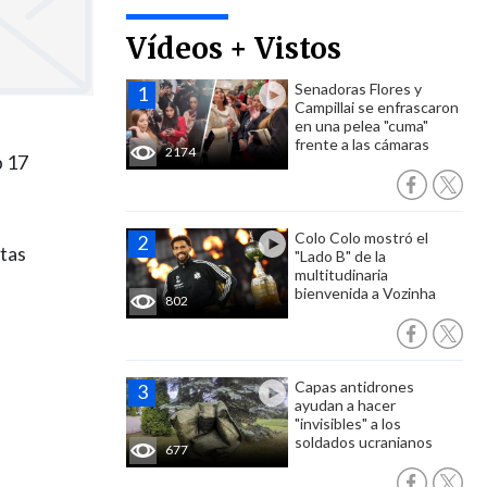
Vídeos + Vistos
Senadoras Flores y
Campillai se enfrascaron
en una pelea "cuma"
frente a las cámaras
2174
b 17
Colo Colo mostró el
stas
"Lado B" de la
multitudinaria
bienvenida a Vozinha
802
Capas antidrones
ayudan a hacer
"invisibles" a los
soldados ucranianos
677