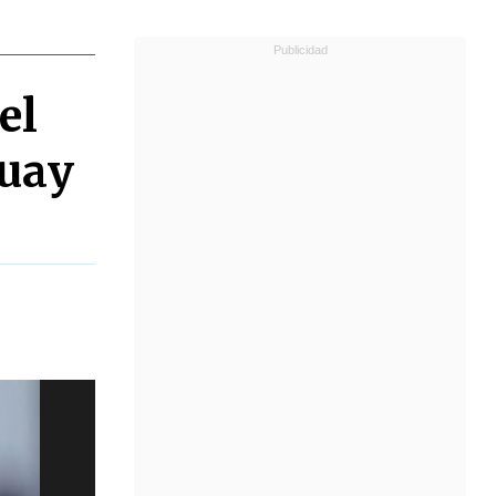
el
guay