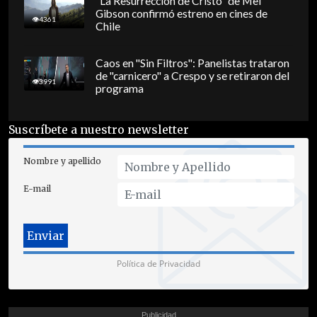
"La Resurrección de Cristo" de Mel
Gibson confirmó estreno en cines de
4361
Chile
Caos en "Sin Filtros": Panelistas trataron
de "carnicero" a Crespo y se retiraron del
3991
programa
Suscríbete a nuestro newsletter
Nombre y apellido
E-mail
Política de Privacidad