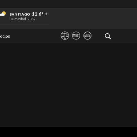
+
+
+
11.6°
SANTIAGO
Humedad
73%
ocios