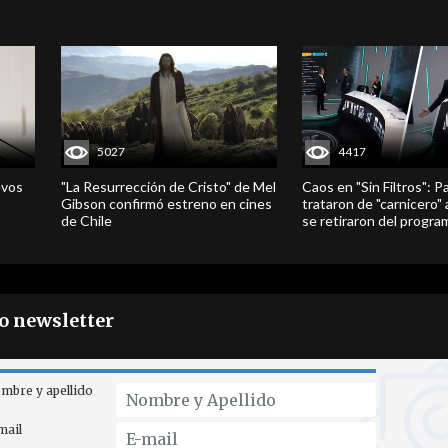
5027
4417
evos
"La Resurrección de Cristo" de Mel
Caos en "Sin Filtros": P
Gibson confirmó estreno en cines
trataron de "carnicero"
de Chile
se retiraron del progra
ro newsletter
mbre y apellido
mail