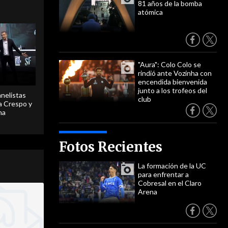
81 años de la bomba
atómica
"Aura": Colo Colo se
rindió ante Vozinha con
encendida bienvenida
junto a los trofeos del
anelistas
club
 a Crespo y
ma
Fotos Recientes
La formación de la UC
para enfrentar a
Cobresal en el Claro
Arena