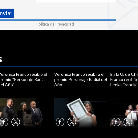
Política de Privacidad
s
erónica Franco recibió el
Verónica Franco recibirá el
En la U. de Chi
premio "Personaje Radial
premio Personaje Radial del
Franco recibió
del Año"
Año
Lenka Franuli