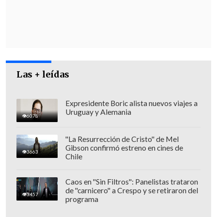
cultura, con los artistas, con los
productores y, por tanto, conoce muy de
primera fuente la realidad del sector".
Las + leídas
Expresidente Boric alista nuevos viajes a
Uruguay y Alemania
6078
"La Resurrección de Cristo" de Mel
Gibson confirmó estreno en cines de
3663
Chile
Caos en "Sin Filtros": Panelistas trataron
de "carnicero" a Crespo y se retiraron del
3457
programa
Cuestionamientos a la gestión y la