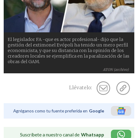
El legislador FA -que es actor profesional- dijo que la
gestión del extimonel Evópoli ha tenido un mero perfil
economicista, y que su distancia con la opinión de los
creadores locales se ejemplifica en la paralización de las
obras del GAM.
ATON (archivo)
Llévatelo:
Agréganos como tu fuente preferida en
Google
Suscríbete a nuestro canal de
Whatsapp