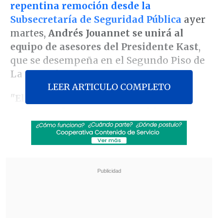
repentina remoción desde la
Subsecretaría de Seguridad Pública
ayer
martes,
Andrés Jouannet se unirá al
equipo de asesores del Presidente Kast
,
que se desempeña en el Segundo Piso de
La Moneda.
LEER ARTICULO COMPLETO
"El exsubsecretario Jouannet sigue
colaborando con nuestro Gobierno: lo
hará desde la asesoría directa al
Presidente de la República en el
Segundo Piso
"
, fue la escueta
confirmación entregada por la autoridad
este miércoles, durante una vocería
desde Palacio.