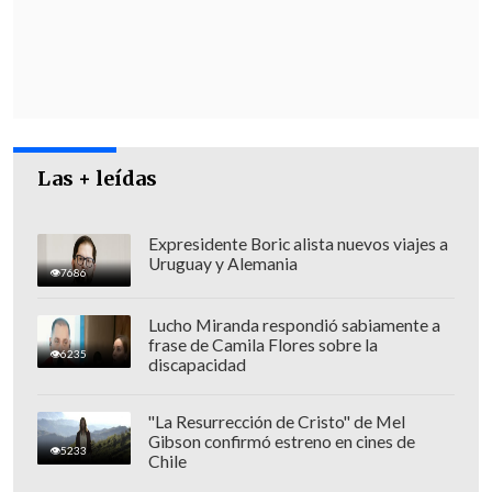
Interior.
En el día después de que
militantes de
RN manifestaran sus reparos
hacia el
ajuste, el
Presidente Kast desayunó con
los diputados de ese partido
en Cerro
Las + leídas
Castillo, oportunidad en la que el
jefe de
bancada, Diego Schalper, matizó la
postura
de la tienda.
Expresidente Boric alista nuevos viajes a
Uruguay y Alemania
7686
Lucho Miranda respondió sabiamente a
frase de Camila Flores sobre la
6235
discapacidad
"La Resurrección de Cristo" de Mel
Gibson confirmó estreno en cines de
5233
Chile