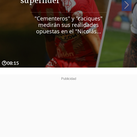
superlíder
Si
"Cementeros" y "caciques"
medirán sus realidades
opuestas en el "Nicolás...
🕑08:15