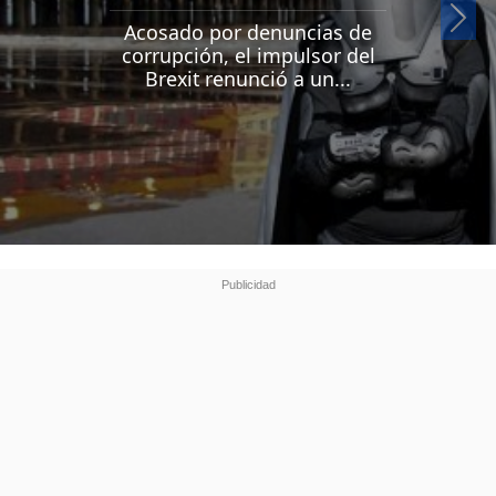
Si
Acosado por denuncias de
corrupción, el impulsor del
Brexit renunció a un...