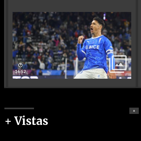
🕑
16:52
+
+ Vistas