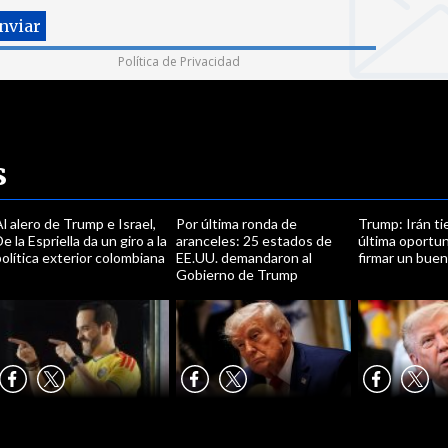
Política de Privacidad
s
l alero de Trump e Israel,
Por última ronda de
Trump: Irán t
e la Espriella da un giro a la
aranceles: 25 estados de
última oportu
olítica exterior colombiana
EE.UU. demandaron al
firmar un bue
Gobierno de Trump