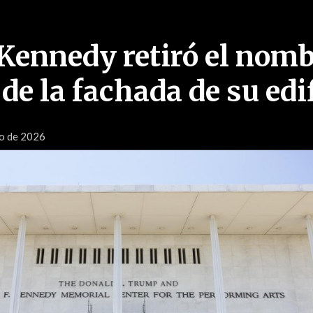
 Kennedy retiró el nom
e la fachada de su edi
io de 2026