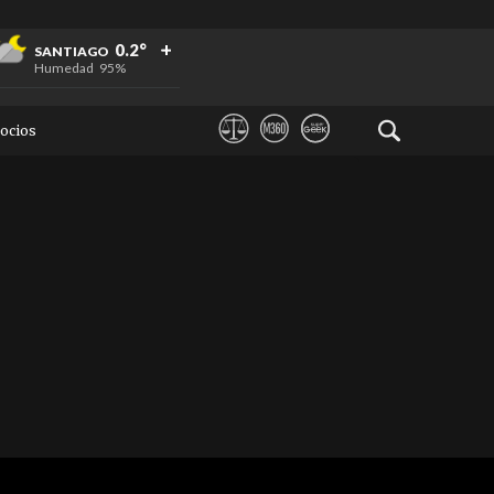
+
+
+
0.2°
SANTIAGO
Humedad
95%
ocios