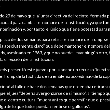
.
do 29 de mayo que la junta directiva del recinto, formada po
acidad para cambiar el nombre de la institución, ya que fue 
nominación y, por tanto, el único que tiene potestad para m
 plazo de dos semanas para retirar el nombre de Trump, señ
deja absolutamente claro" que debe mantener el nombre del
dy, asesinado en 1963, y que no puede llevar ningún otro,
 la dirección de la institución.
edy presentó este jueves por la noche un recurso "in extr
de Trump de la fachada de su emblemático edificio de la capi
ccionó al fallo de hace dos semanas que ordenaba retirar 
e el juez "debería avergonzarse de sí mismo", al tiempo q
que el centro cultural "muera antes que permitir que el pre
go de lo que todos puedan sentirse orgullosos".