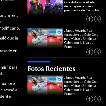
investidura de Abelardo
de la Espriella como
presidente de Colombia
r afines al
el
odificarlo.
¿Juega Vozinha? La
formación de Colo Colo
aló que la
para visitar a Unión La
Calera por la Liga de
Primera
 basado en
emis" para
Fotos Recientes
tal.
¿Juega Vozinha? La
formación de Colo Colo
su nombre
para visitar a Unión La
ue acusó a
Calera por la Liga de
Primera
sidente