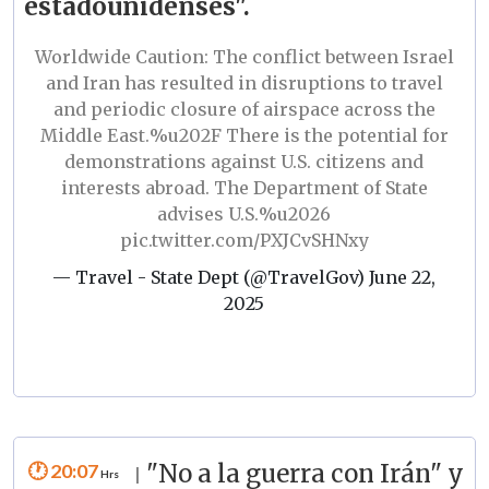
estadounidenses".
Worldwide Caution: The conflict between Israel
and Iran has resulted in disruptions to travel
and periodic closure of airspace across the
Middle East.%u202F There is the potential for
demonstrations against U.S. citizens and
interests abroad. The Department of State
advises U.S.%u2026
pic.twitter.com/PXJCvSHNxy
— Travel - State Dept (@TravelGov)
June 22,
2025
20:07
"No a la guerra con Irán" y
|