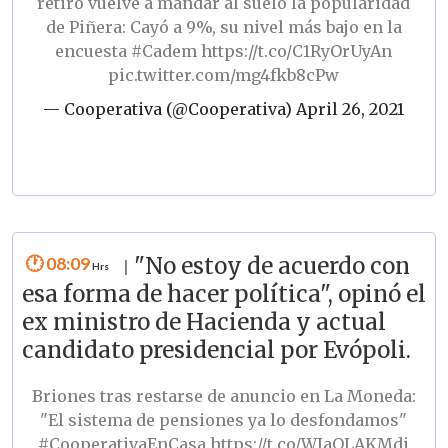
retiro vuelve a mandar al suelo la popularidad
de Piñera: Cayó a 9%, su nivel más bajo en la
encuesta
#Cadem
https://t.co/C1RyOrUyAn
pic.twitter.com/mg4fkb8cPw
— Cooperativa (@Cooperativa)
April 26, 2021
08:09
"No estoy de acuerdo con
|
esa forma de hacer política", opinó el
ex ministro de Hacienda y actual
candidato presidencial por Evópoli.
Briones tras restarse de anuncio en La Moneda:
"El sistema de pensiones ya lo desfondamos"
#CooperativaEnCasa
https://t.co/WIaQLAKMdi