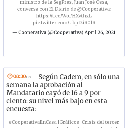
ministro de la SegPres, Juan José Ossa,
conversa con El Diario de
@Cooperativa
:
https://t.co/WoFHXvthxL
pic.twitter.com/UbpI2iR0lR
— Cooperativa (@Cooperativa)
April 26, 2021
08:30
Según Cadem, en sólo una
|
semana la aprobación al
Mandatario cayó de 16 a 9 por
ciento: su nivel más bajo en esta
encuesta:
#CooperativaEnCasa
[Gráficos] Crisis del tercer