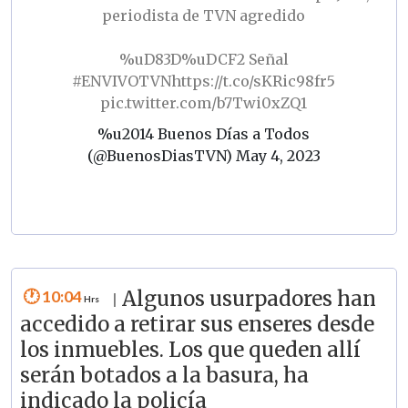
periodista de TVN agredido
%uD83D%uDCF2 Señal
#ENVIVOTVN
https://t.co/sKRic98fr5
pic.twitter.com/b7Twi0xZQ1
%u2014 Buenos Días a Todos
(@BuenosDiasTVN)
May 4, 2023
10:04
Algunos usurpadores han
|
accedido a retirar sus enseres desde
los inmuebles. Los que queden allí
serán botados a la basura, ha
indicado la policía