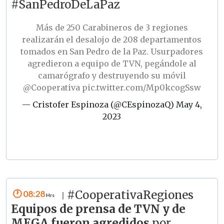
#SanPedroDeLaPaz
Más de 250 Carabineros de 3 regiones
realizarán el desalojo de 208 departamentos
tomados en San Pedro de la Paz. Usurpadores
agredieron a equipo de TVN, pegándole al
camarógrafo y destruyendo su móvil
@Cooperativa
pic.twitter.com/Mp0kcogSsw
— Cristofer Espinoza (@CEspinozaQ)
May 4,
2023
08:28
#CooperativaRegiones
|
Equipos de prensa de TVN y de
MEGA fueron agredidos
por