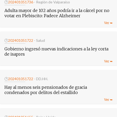
🕐
20240105
1736
- Región de Valparaíso
Adulta mayor de 102 años podría ir a la cárcel por no
votar en Plebiscito: Padece Alzheimer
🕐
20240105
1722
- Salud
Gobierno ingresó nuevas indicaciones a la ley corta
de isapres
🕐
20240105
1722
- DD.HH.
Hay al menos seis pensionados de gracia
condenados por delitos del estallido