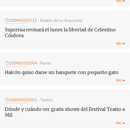
🕐
20240105
2112
- Región de La Araucanía
Suprema revisará el lunes la libertad de Celestino
Córdova
🕐
20240105
2054
- Fauna
Halcón quiso darse un banquete con pequeño gato
🕐
20240105
2051
- Teatro
Dónde y cuándo ver gratis shows del Festival Teatro a
Mil