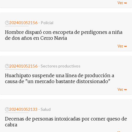
🕐
20240105
2156
- Policial
Hombre disparó con escopeta de perdigones a niña
de dos años en Cerro Navia
🕐
20240105
2156
- Sectores productivos
Huachipato suspende una línea de producción a
causa de "un mercado bastante distorsionado"
🕐
20240105
2133
- Salud
Decenas de personas intoxicadas por comer queso de
cabra