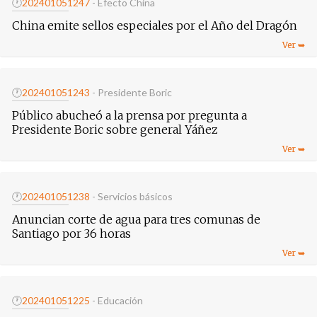
🕐
20240105
1247
- Efecto China
China emite sellos especiales por el Año del Dragón
🕐
20240105
1243
- Presidente Boric
Público abucheó a la prensa por pregunta a
Presidente Boric sobre general Yáñez
🕐
20240105
1238
- Servicios básicos
Anuncian corte de agua para tres comunas de
Santiago por 36 horas
🕐
20240105
1225
- Educación