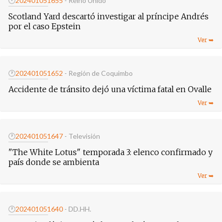
🕐
20240105
1655
- Reino Unido
Scotland Yard descartó investigar al príncipe Andrés
por el caso Epstein
🕐
20240105
1652
- Región de Coquimbo
Accidente de tránsito dejó una víctima fatal en Ovalle
🕐
20240105
1647
- Televisión
"The White Lotus" temporada 3: elenco confirmado y
país donde se ambienta
🕐
20240105
1640
- DD.HH.