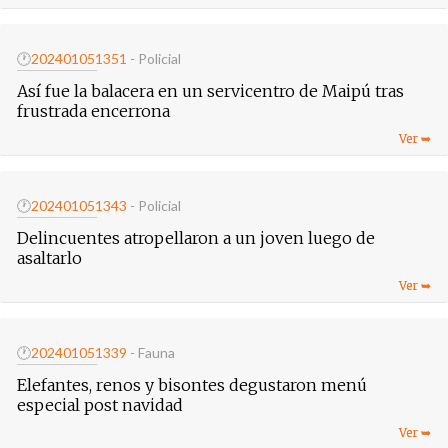
🕐
20240105
1351
- Policial
Así fue la balacera en un servicentro de Maipú tras
frustrada encerrona
🕐
20240105
1343
- Policial
Delincuentes atropellaron a un joven luego de
asaltarlo
🕐
20240105
1339
- Fauna
Elefantes, renos y bisontes degustaron menú
especial post navidad