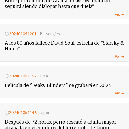
Boric por reunión de Grau y Rojas: "Mi mandato
seguirá siendo dialogar hasta que duela"
🕐
20240105
1201
- Personajes
A los 80 años fallece David Soul, estrella de "Starsky &
Hutch"
🕐
20240105
1152
- Cine
Película de "Peaky Blinders" se grabará en 2024
🕐
20240105
1146
- Japón
Después de 72 horas, perro rescató a adulta mayor
atrapada en escombros del terremoto de Japón