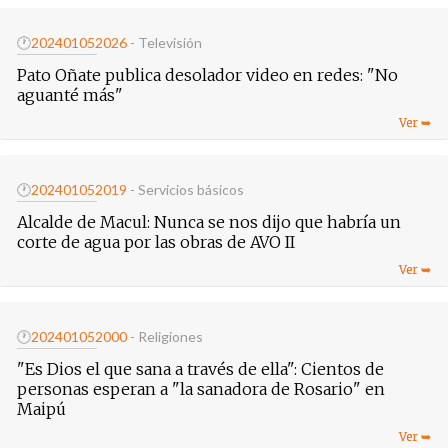
🕐
20240105
2026
- Televisión
Pato Oñate publica desolador video en redes: "No
aguanté más"
🕐
20240105
2019
- Servicios básicos
Alcalde de Macul: Nunca se nos dijo que habría un
corte de agua por las obras de AVO II
🕐
20240105
2000
- Religiones
"Es Dios el que sana a través de ella": Cientos de
personas esperan a "la sanadora de Rosario" en
Maipú