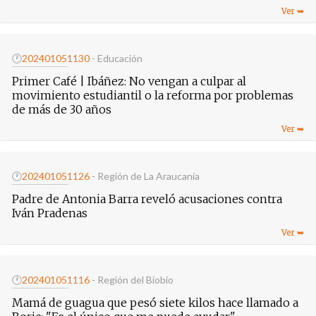
🕐
20240105
1130
- Educación
Primer Café | Ibáñez: No vengan a culpar al
movimiento estudiantil o la reforma por problemas
de más de 30 años
🕐
20240105
1126
- Región de La Araucanía
Padre de Antonia Barra reveló acusaciones contra
Iván Pradenas
🕐
20240105
1116
- Región del Biobío
Mamá de guagua que pesó siete kilos hace llamado a