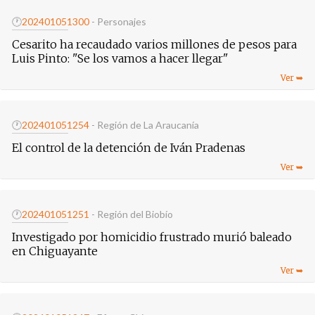
🕐
20240105
1300
- Personajes
Cesarito ha recaudado varios millones de pesos para
Luis Pinto: "Se los vamos a hacer llegar"
🕐
20240105
1254
- Región de La Araucanía
El control de la detención de Iván Pradenas
🕐
20240105
1251
- Región del Biobío
Investigado por homicidio frustrado murió baleado
en Chiguayante