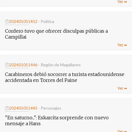
🕐
20240105
1452
- Política
Cordero tuvo que ofrecer disculpas públicas a
Campillai
🕐
20240105
1446
- Región de Magallanes
Carabineros debió socorrer a turista estadounidense
accidentada en Torres del Paine
🕐
20240105
1445
- Personajes
"En saturno...": Eskarcita sorprende con nuevo
mensaje a Hans