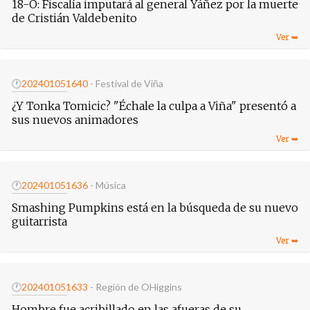
18-O: Fiscalía imputará al general Yáñez por la muerte
de Cristián Valdebenito
🕐
20240105
1640
- Festival de Viña
¿Y Tonka Tomicic? "Échale la culpa a Viña" presentó a
sus nuevos animadores
🕐
20240105
1636
- Música
Smashing Pumpkins está en la búsqueda de su nuevo
guitarrista
🕐
20240105
1633
- Región de OHiggins
Hombre fue acribillado en las afueras de su