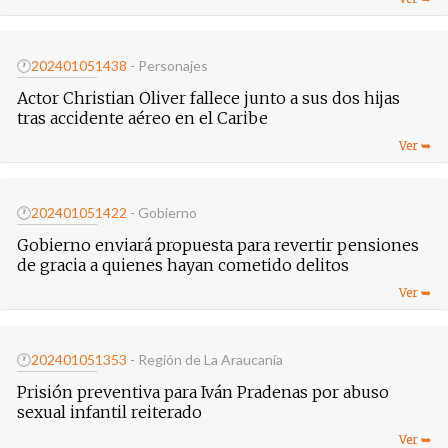
🕐
20240105
1438
- Personajes
Actor Christian Oliver fallece junto a sus dos hijas
tras accidente aéreo en el Caribe
🕐
20240105
1422
- Gobierno
Gobierno enviará propuesta para revertir pensiones
de gracia a quienes hayan cometido delitos
🕐
20240105
1353
- Región de La Araucanía
Prisión preventiva para Iván Pradenas por abuso
sexual infantil reiterado