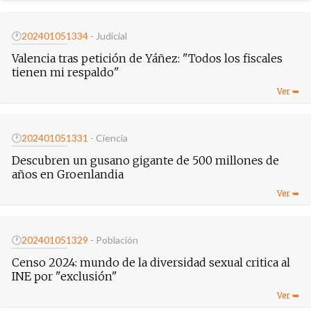
🕐
20240105
1334
- Judicial
Valencia tras petición de Yáñez: "Todos los fiscales
tienen mi respaldo"
🕐
20240105
1331
- Ciencia
Descubren un gusano gigante de 500 millones de
años en Groenlandia
🕐
20240105
1329
- Población
Censo 2024: mundo de la diversidad sexual critica al
INE por "exclusión"