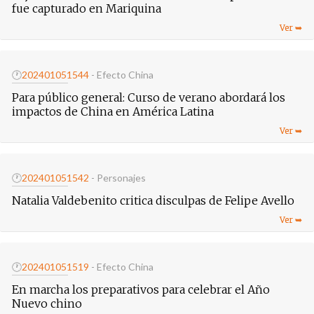
fue capturado en Mariquina
🕐
20240105
1544
- Efecto China
Para público general: Curso de verano abordará los
impactos de China en América Latina
🕐
20240105
1542
- Personajes
Natalia Valdebenito critica disculpas de Felipe Avello
🕐
20240105
1519
- Efecto China
En marcha los preparativos para celebrar el Año
Nuevo chino