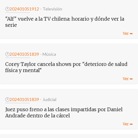
🕐
20240105
1912
- Televisión
"Alf" vuelve a la TV chilena: horario y dónde ver la
serie
🕐
20240105
1839
- Música
Corey Taylor cancela shows por "deterioro de salud
física y mental"
🕐
20240105
1839
- Judicial
Juez puso freno a las clases impartidas por Daniel
Andrade dentro de la cárcel