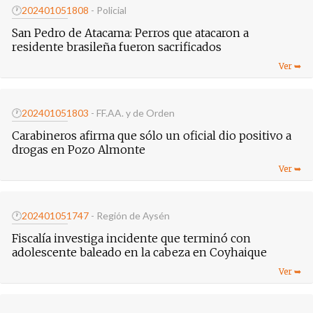
🕐
20240105
1808
- Policial
San Pedro de Atacama: Perros que atacaron a
residente brasileña fueron sacrificados
🕐
20240105
1803
- FF.AA. y de Orden
Carabineros afirma que sólo un oficial dio positivo a
drogas en Pozo Almonte
🕐
20240105
1747
- Región de Aysén
Fiscalía investiga incidente que terminó con
adolescente baleado en la cabeza en Coyhaique