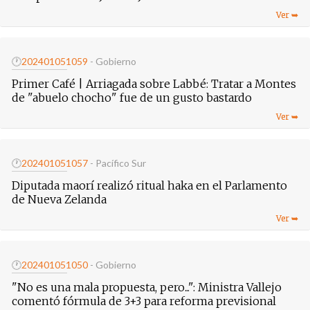
🕐
20240105
1059
- Gobierno
Primer Café | Arriagada sobre Labbé: Tratar a Montes
de "abuelo chocho" fue de un gusto bastardo
🕐
20240105
1057
- Pacífico Sur
Diputada maorí realizó ritual haka en el Parlamento
de Nueva Zelanda
🕐
20240105
1050
- Gobierno
"No es una mala propuesta, pero...": Ministra Vallejo
comentó fórmula de 3+3 para reforma previsional