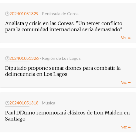
🕐
20240105
1329
- Península de Corea
Analista y crisis en las Coreas: "Un tercer conflicto
para la comunidad internacional sería demasiado"
🕐
20240105
1326
- Región de Los Lagos
Diputado propone sumar drones para combatir la
delincuencia en Los Lagos
🕐
20240105
1318
- Música
Paul Di'Anno remomorará clásicos de Iron Maiden en
Santiago