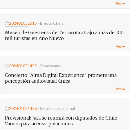
🕐
20240105
1515
- Efecto China
Museo de Guerreros de Terracota atrajo a más de 100
mil turistas en Año Nuevo
🕐
20240105
1459
- Panoramas
Concierto "Alma Digital Experience" promete una
percepción audiovisual única
🕐
20240105
1456
- Sistema previsional
Previsional: Jara se reunirá con diputados de Chile
Vamos para acercar posiciones