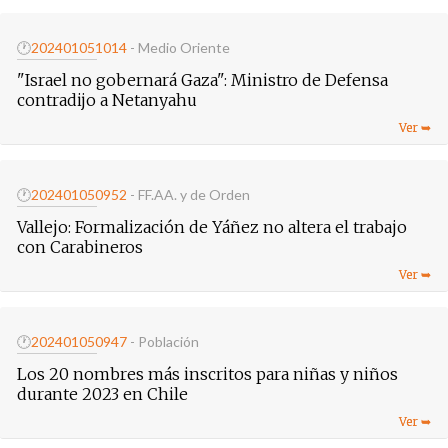
🕐
20240105
1014
- Medio Oriente
"Israel no gobernará Gaza": Ministro de Defensa
contradijo a Netanyahu
🕐
20240105
0952
- FF.AA. y de Orden
Vallejo: Formalización de Yáñez no altera el trabajo
con Carabineros
🕐
20240105
0947
- Población
Los 20 nombres más inscritos para niñas y niños
durante 2023 en Chile