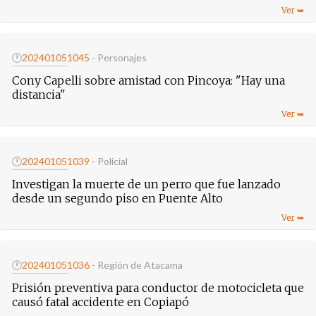
🕐
20240105
1045
- Personajes
Cony Capelli sobre amistad con Pincoya: "Hay una
distancia"
🕐
20240105
1039
- Policial
Investigan la muerte de un perro que fue lanzado
desde un segundo piso en Puente Alto
🕐
20240105
1036
- Región de Atacama
Prisión preventiva para conductor de motocicleta que
causó fatal accidente en Copiapó