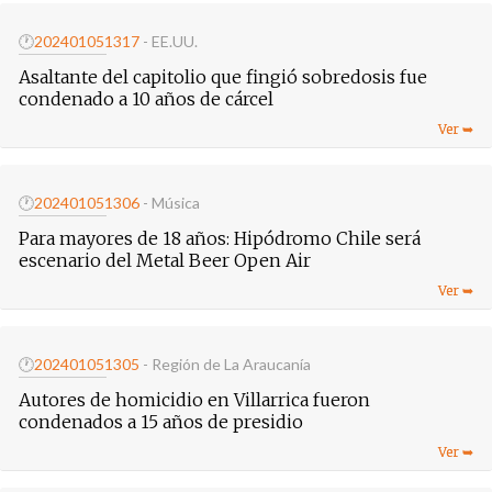
🕐
20240105
1317
- EE.UU.
Asaltante del capitolio que fingió sobredosis fue
condenado a 10 años de cárcel
🕐
20240105
1306
- Música
Para mayores de 18 años: Hipódromo Chile será
escenario del Metal Beer Open Air
🕐
20240105
1305
- Región de La Araucanía
Autores de homicidio en Villarrica fueron
condenados a 15 años de presidio