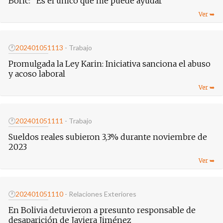
Boric: "Es el único que me puede ayudar"
🕐
20240105
1113
- Trabajo
Promulgada la Ley Karin: Iniciativa sanciona el abuso
y acoso laboral
🕐
20240105
1111
- Trabajo
Sueldos reales subieron 3,3% durante noviembre de
2023
🕐
20240105
1110
- Relaciones Exteriores
En Bolivia detuvieron a presunto responsable de
desaparición de Javiera Jiménez