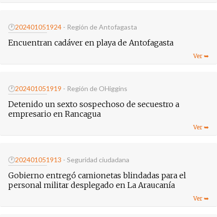
🕐
20240105
1924
- Región de Antofagasta
Encuentran cadáver en playa de Antofagasta
🕐
20240105
1919
- Región de OHiggins
Detenido un sexto sospechoso de secuestro a
empresario en Rancagua
🕐
20240105
1913
- Seguridad ciudadana
Gobierno entregó camionetas blindadas para el
personal militar desplegado en La Araucanía