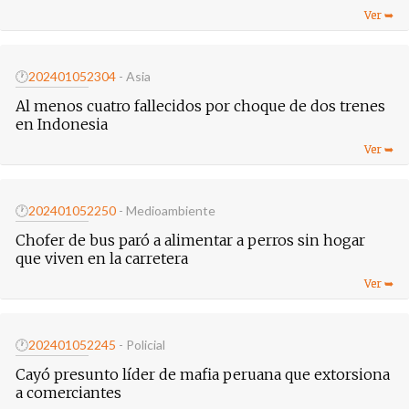
🕐
20240105
2304
- Asia
Al menos cuatro fallecidos por choque de dos trenes
en Indonesia
🕐
20240105
2250
- Medioambiente
Chofer de bus paró a alimentar a perros sin hogar
que viven en la carretera
🕐
20240105
2245
- Policial
Cayó presunto líder de mafia peruana que extorsiona
a comerciantes