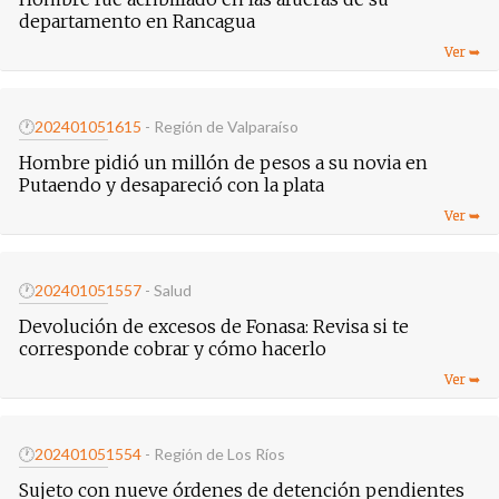
departamento en Rancagua
🕐
20240105
1615
- Región de Valparaíso
Hombre pidió un millón de pesos a su novia en
Putaendo y desapareció con la plata
🕐
20240105
1557
- Salud
Devolución de excesos de Fonasa: Revisa si te
corresponde cobrar y cómo hacerlo
🕐
20240105
1554
- Región de Los Ríos
Sujeto con nueve órdenes de detención pendientes