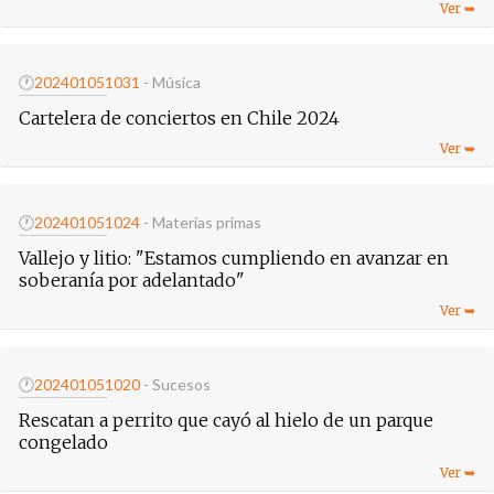
🕐
20240105
1031
- Música
Cartelera de conciertos en Chile 2024
🕐
20240105
1024
- Materias primas
Vallejo y litio: "Estamos cumpliendo en avanzar en
soberanía por adelantado"
🕐
20240105
1020
- Sucesos
Rescatan a perrito que cayó al hielo de un parque
congelado