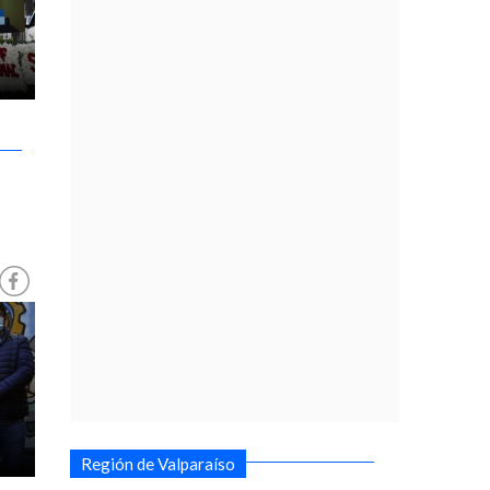
a
Región de Valparaíso