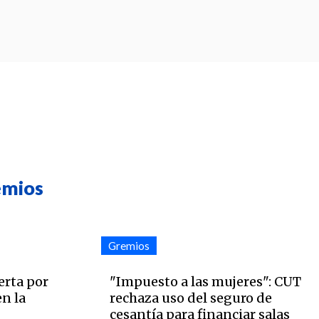
emios
Gremios
erta por
"Impuesto a las mujeres": CUT
n la
rechaza uso del seguro de
cesantía para financiar salas