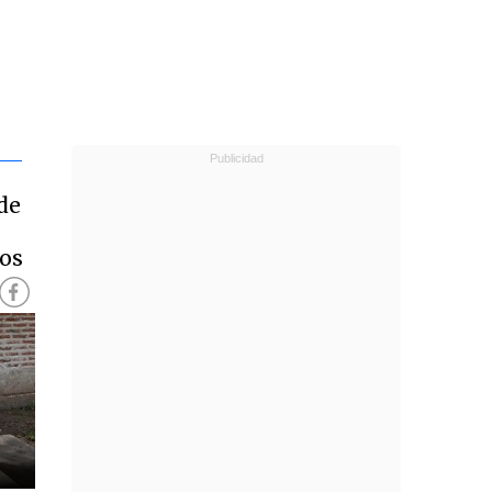
de
tos