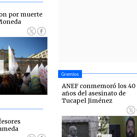
on por muerte
 Moneda
Gremios
ANEF conmemoró los 40
años del asesinato de
Tucapel Jiménez
fesores
lameda