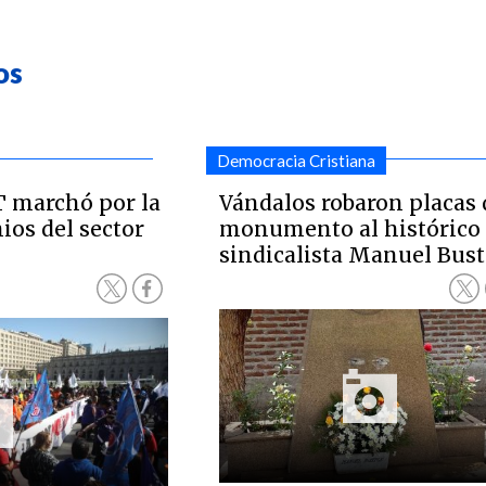
os
Democracia Cristiana
T marchó por la
Vándalos robaron placas 
os del sector
monumento al histórico
sindicalista Manuel Bus