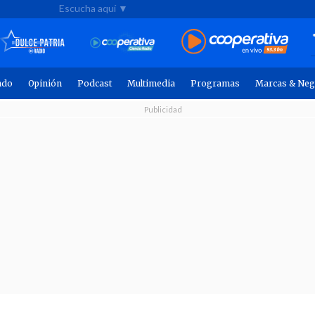
Escucha aquí ▼
ndo
Opinión
Podcast
Multimedia
Programas
Marcas & Neg