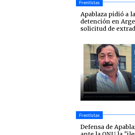
Frentistas
Apablaza pidió a l
detención en Arge
solicitud de extra
Frentistas
Defensa de Apabla
ante la ONU la "il