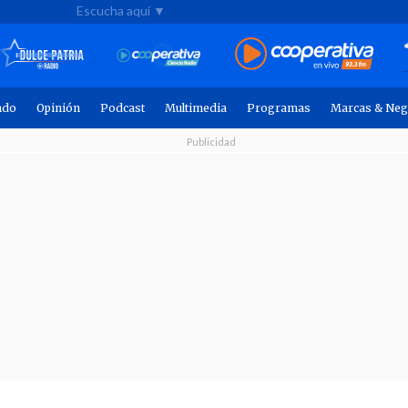
Escucha aquí ▼
ndo
Opinión
Podcast
Multimedia
Programas
Marcas & Neg