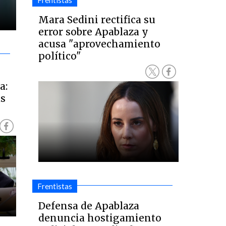
Frentistas
Mara Sedini rectifica su
error sobre Apablaza y
acusa "aprovechamiento
político"
a:
ás
Frentistas
Defensa de Apablaza
denuncia hostigamiento