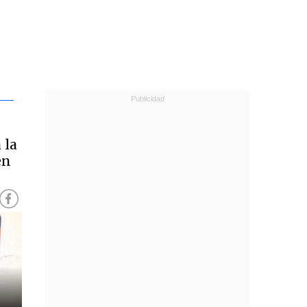
 la
en