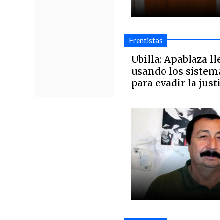
Frentistas
Ubilla: Apablaza ll
usando los sistema
para evadir la just