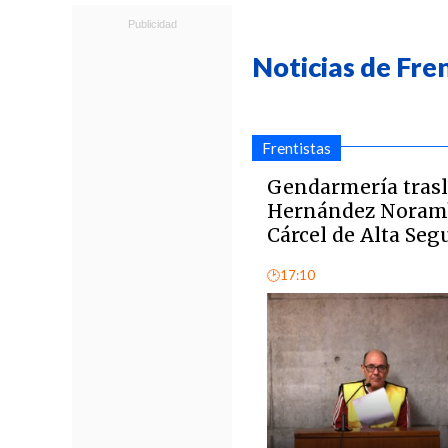
Noticias de Fre
Frentistas
Gendarmería trasl
Hernández Noramb
Cárcel de Alta Seg
🕑17:10