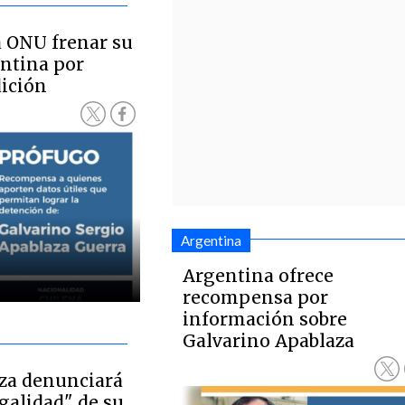
a ONU frenar su
ntina por
dición
Argentina
Argentina ofrece
recompensa por
información sobre
Galvarino Apablaza
za denunciará
egalidad" de su