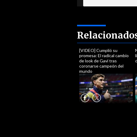
Relacionado
[VIDEO] Cumplió su
N
promesa: El radical cambio
l
de look de Gavi tras
coronarse campeón del
mundo