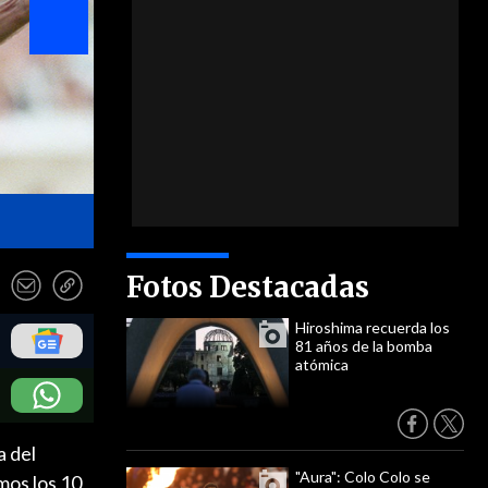
9. Jurgen Klinsmann (Alemania) - 11 goles en 17 partidos
Fotos Destacadas
Hiroshima recuerda los
81 años de la bomba
atómica
a del
"Aura": Colo Colo se
mos los 10