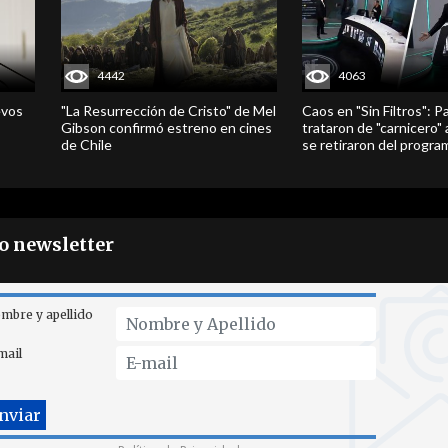
4442
4063
evos
"La Resurrección de Cristo" de Mel
Caos en "Sin Filtros": P
Gibson confirmó estreno en cines
trataron de "carnicero"
de Chile
se retiraron del progra
ro newsletter
mbre y apellido
mail