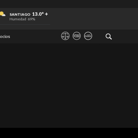
+
+
+
13.0°
SANTIAGO
Humedad
69%
ocios