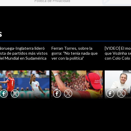
Política de Privacidad
s
oruega-Inglaterra lideró
Ferran Torres, sobre la
[VIDEO] El m
ista de partidos más vistos
gorra: "No tenía nada que
que Vozinha se
del Mundial en Sudamérica
ver con la política"
con Colo Colo