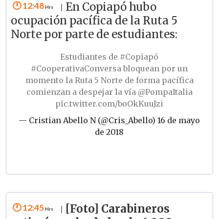
12:48
En Copiapó hubo
|
ocupación pacífica de la Ruta 5
Norte por parte de estudiantes:
Estudiantes de
#Copiapó
#CooperativaConversa
bloquean por un
momento la Ruta 5 Norte de forma pacífica
comienzan a despejar la vía
@PompaItalia
pic.twitter.com/boOkKuuJzi
— Cristian Abello N (@Cris_Abello)
16 de mayo
de 2018
12:45
[Foto] Carabineros
|