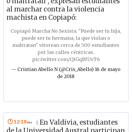
o maltratan", expresan estudiantes
al marchar contra la violencia
machista en Copiapó:
Copiapó Marcha No Sexista: "Puede ser tu hija,
puede ser tu hermana, la que violan o
maltratan" vitorean cerca de 500 estudiantes
por las calles céntricas.
pic.twitter.com/Q1GqBfUvT6
— Cristian Abello N (@Cris_Abello)
16 de mayo
de 2018
12:18
En Valdivia, estudiantes
|
de la Universidad Austral participan