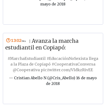
mayo de 2018
13:02
Avanza la marcha
|
estudiantil en Copiapó:
#MarchaEstudiantil
#EducaciónNoSexista
llega
a la Plaza de Copiapó
#CooperativaConversa
@Cooperativa
pic.twitter.com/VIdkzRivEE
— Cristian Abello N (@Cris_Abello)
16 de mayo
de 2018