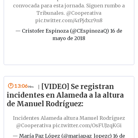
convocada para esta jornada. Siguen rumbo a
Tribunales.
@Cooperativa
pic.twitter.com/4rPjdxz9n8
— Cristofer Espinoza (@CEspinozaQ)
16 de
mayo de 2018
13:06
[VIDEO] Se registran
|
incidentes en Alameda a la altura
de Manuel Rodríguez:
Incidentes Alameda altura Manuel Rodríguez
@Cooperativa
pic.twitter.com/OsFUJzqKGi
— María Paz López (@mariapaz_lopezc)
16 de